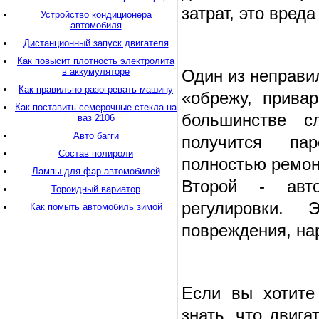
затрат, это вреда
Устройство кондиционера
автомобиля
Дистанционный запуск двигателя
Как повысит плотность электролита
в аккумуляторе
Один из неправи
Как правильно разогревать машину
«обрежу, привар
Как поставить семерочные стекла на
большинстве с
ваз 2106
Авто багги
получится
па
Состав полироли
полностью ремон
Лампы для фар автомобилей
Второй - авт
Тороидный вариатор
регулировки.
Как помыть автомобиль зимой
повреждения, на
Если вы хотите
знать, что двиг