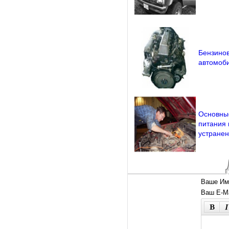
Бензинов
автомоб
Основны
питания 
устране
Ваше Им
Ваш E-Ma