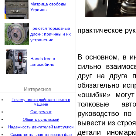
Матрица свободы
Украины
Греются тормозные
практическое ру
диски: причины и их
устранение
В основном, в и
Hands free в
автомобиле
сильно взаимос
друг на друга п
обязательно исп
Интересное
«ошибки» могут
Почему плохо работает печка в
толковые авт
машине
руководство по
Ока ремонт
Обшить руль кожей
вывести из стро
Надежность двигателей митсубиси
детали иномарк
Самостоятельная тонировка фар