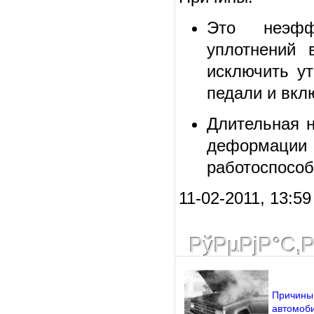
Это неэффе
уплотнений 
исключить ут
педали и вкл
Длительная н
деформации 
работоспособ
11-02-2011, 13:59
РўРµРјР°С‚
Причины 
автомоб