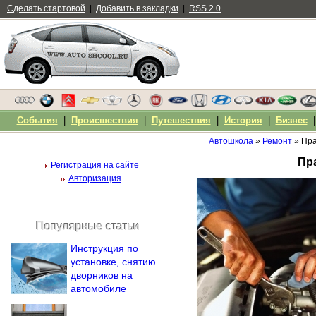
Сделать стартовой
|
Добавить в закладки
|
RSS 2.0
События
|
Происшествия
|
Путешествия
|
История
|
Бизнес
Автошкола
»
Ремонт
» Пра
Пр
Регистрация на сайте
Авторизация
Популярные статьи
Чужой компьютер
Инструкция по
Напомнить пароль?
установке, снятию
дворников на
автомобиле