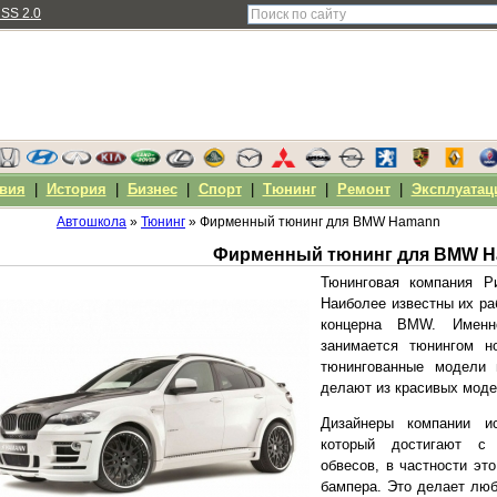
SS 2.0
вия
|
История
|
Бизнес
|
Спорт
|
Тюнинг
|
Ремонт
|
Эксплуатац
Автошкола
»
Тюнинг
» Фирменный тюнинг для BMW Hamann
Фирменный тюнинг для BMW 
Тюнинговая компания Р
Наиболее известны их ра
концерна BMW. Именн
занимается тюнингом 
тюнингованные модели 
делают из красивых мод
Дизайнеры компании и
который достигают с
обвесов, в частности эт
бампера. Это делает лю