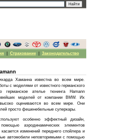
ия
|
Страхование
|
Законодательство
Hamann
ихарда Хаманна известна во всем мире.
боты с моделями от известного германского
о германское ателье тюнинга Hamann
новейших моделей от компании BMW. Их
высоко оцениваются во всем мире. Они
елей просто фешенебельные суперкары.
спользуют особенно эффектный дизайн,
 помощью аэродинамических элементов
о касается изменений переднего спойлера и
бые автомобили неповторимыми с помощью