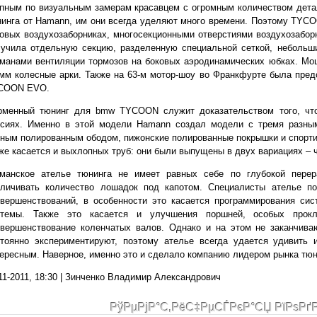
пным по визуальным замерам красавцем с огромным количеством детал
инга от Hamann, им они всегда уделяют много времени. Поэтому TYC
овых воздухозаборниках, многосекционными отверстиями воздухозабор
учила отдельную секцию, разделенную специальной сеткой, небольши
рманами вентиляции тормозов на боковых аэродинамических юбках. М
мм колесные арки. Также на 63-м мотор-шоу во Франкфурте была пред
COON EVO.
рменный тюнинг для bmw TYCOON служит доказательством того, что
рсиях. Именно в этой модели Hamann создал модели с тремя разным
ным полированным ободом, пижонские полированные покрышки и спортив
же касается и выхлопных труб: они были выпущены в двух вариациях – 
рманское ателье тюнинга не имеет равных себе по глубокой пере
еличивать количество лошадок под капотом. Специалисты ателье по
овершенствований, в особенности это касается программирования си
стемы. Также это касается и улучшения поршней, особых прок
овершенствование коленчатых валов. Однако и на этом не заканчива
стоянно экспериментируют, поэтому ателье всегда удается удивить 
ересным. Наверное, именно это и сделало компанию лидером рынка тюн
11-2011, 18:30 | Зинченко Владимир Александрович
РўРµРјР°С‚РёС‡РµСЃРєР°СЏ РїРѕРґ