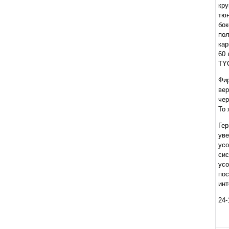
кру
тюн
бок
пол
ка
60 
TY
Фи
ве
чер
То 
Ге
ув
ус
си
ус
по
инт
24-