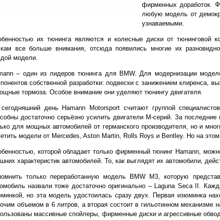
фирменных доработок. 
любую модель от демокр
узнаваемыми.
обенностью их тюнинга являются и колесные диски от тюнинговой к
скам все больше внимания, отсюда появились многие их разновидно
дой модели.
mann – один из лидеров тюнинга для BMW. Для модернизации моделе
понентов собственной разработки: подвески с занижением клиренса, в
ощные тормоза. Особое внимание они уделяют тюнингу двигателя.
 сегодняшний день Hamann Motorsport считают группой специалистов
собны достаточно серьёзно усилить двигатели M-серий. За последние 
ько для мощных автомобилей от германского производителя, но и мног
етить модели от Mercedes, Aston Martin, Rolls Roys и Bentley. Но на это
бенностью, которой обладает только фирменный тюнинг Нamann, можн
шних характеристик автомобилей. То, как выглядят их автомобили, дей
помнить только переработанную модель BMW М3, которую представ
омобиль назвали тоже достаточно оригинально – Laguna Seca II. Каж
минкой, но эта модель удостоилась сразу двух. Первая изюминка нахо
очим объемом в 6 литров, а вторая состоит в гильотинном механизме н
ользованы массивные спойлеры, фирменные диски и агрессивные обвод