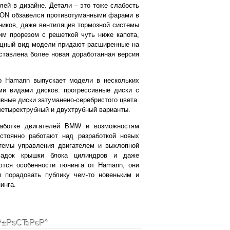
ей в дизайне. Детали – это тоже слабость
OON обзавелся противотуманными фарами в
ников, даже вентиляция тормозной системы
м прорезом с решеткой чуть ниже капота,
ощный вид модели придают расширенные на
ставлена более новая доработанная версия
 Hamann выпускает модели в нескольких
и видами дисков: прогрессивные диски с
ные диски затуманено-серебристого цвета.
четырехтрубный и двухтрубный варианты.
работке двигателей BMW и возможностям
стоянно работают над разработкой новых
стемы управления двигателем и выхлопной
ладок крышки блока цилиндров и даже
ются особенности тюнинга от Hamann, они
и порадовать публику чем-то новеньким и
инга.
Р±РѕСЂРєР°