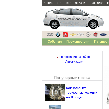
Сделать стартовой
|
Добавить в закладки
|
R
События
|
Происшествия
|
Путешест
Регистрация на сайте
Авторизация
Популярные статьи
Чужой компьютер
Напомнить пароль?
Как заменить
тормозные колодки
на Форде