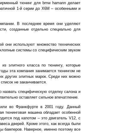
Фирменный тюнинг для bmw hamann делает
атичной 1-й серии до Х6М – особенными и
омпании. В последнее время они уделяют
сти, созданные отдельно специально для
й они используют множество технических
ыхлопные системы со специфическим звуком
 из элитного класса по тюнингу, которые
годы эта компания занимается тюнингом не
их других элитных марок. Среди них можно
м список не заканчивается.
о назвать специфическую отделку салона и
ствительно оставляет сильное впечатление.
или во Франкфурте в 2001 году. Данный
дая тюнинговая машина обладает особенной
дится под капотом – это двигатель V12, с
авеса дверей. Кроме этого, как всегда были
ы бамперов. Наверное, именно поэтому все