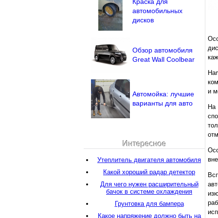
Краска для
автомобильных
дисков
Ос
ди
Обзор автомобиля
каж
Great Wall Coolbear
Ha
ком
и м
Автомойка: лучшие
варианты для авто
На
спо
тол
отм
Интересное
Осо
вне
Утеплитель двигателя автомобиля
Какой хороший радар детектор
Вс
Для чего нужен расширительный
авт
бачок в системе охлаждения
изю
раб
Грунтовка для бампера
исп
Какое напряжение должно быть на