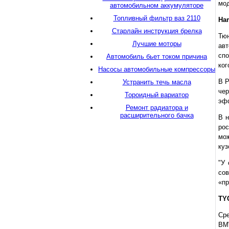
мод
автомобильном аккумуляторе
Топливный фильтр ваз 2110
Ha
Старлайн инструкция брелка
Тю
Лучшие моторы
ав
спо
Автомобиль бьет током причина
ког
Насосы автомобильные компрессоры
В Р
Устранить течь масла
че
Тороидный вариатор
эфф
Ремонт радиатора и
расширительного бачка
В н
рос
мо
куз
"У 
сов
«пр
TY
Ср
BM