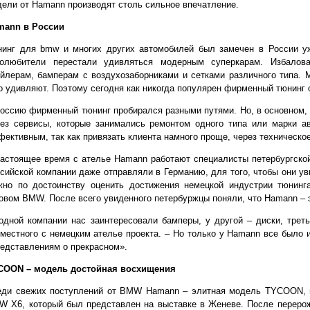
ели от Hamann производят столь сильное впечатление.
mann в России
нинг для bmw и многих других автомобилей был замечен в России у
толюбители перестали удивляться модерным суперкарам. Избалов
йлерам, бамперам с воздухозаборниками и сетками различного типа.
о удивляют. Поэтому сегодня как никогда популярен фирменный тюнинг 
оссию фирменный тюнинг пробирался разными путями. Но, в основном,
рез сервисы, которые занимались ремонтом одного типа или марки а
ективным, так как привязать клиента намного проще, через техническо
астоящее время с ателье Hamann работают специалисты петербургской
сийской компании даже отправляли в Германию, для того, чтобы они ув
жно по достоинству оценить достижения немецкой индустрии тюнинг
овом BMW. После всего увиденного петербуржцы поняли, что Hamann – э
одной компании нас заинтересовали бамперы, у другой – диски, треть
местного с немецким ателье проекта. – Но только у Hamann все было 
едставлениям о прекрасном».
COON – модель достойная восхищения
еди свежих поступлений от BMW Hamann – элитная модель TYCOON, и
W Х6, который был представлен на выставке в Женеве. После переро