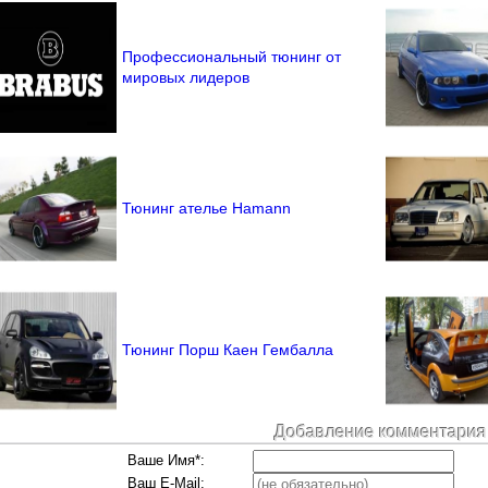
Профессиональный тюнинг от
мировых лидеров
Тюнинг ателье Hamann
Тюнинг Порш Каен Гембалла
Добавление комментария
Ваше Имя*:
Ваш E-Mail: