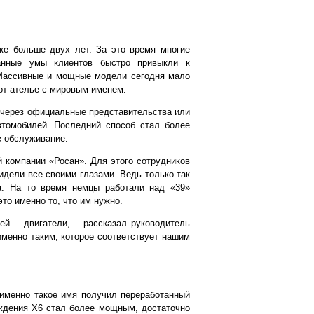
же больше двух лет. За это время многие
анные умы клиентов быстро привыкли к
 Массивные и мощные модели сегодня мало
от ателье с мировым именем.
 через официальные представительства или
втомобилей. Последний способ стал более
е обслуживание.
 компании «Росан». Для этого сотрудников
идели все своими глазами. Ведь только так
а. На то время немцы работали над «39»
то именно то, что им нужно.
ей – двигатели, – рассказал руководитель
именно таким, которое соответствует нашим
менно такое имя получил переработанный
ждения Х6 стал более мощным, достаточно