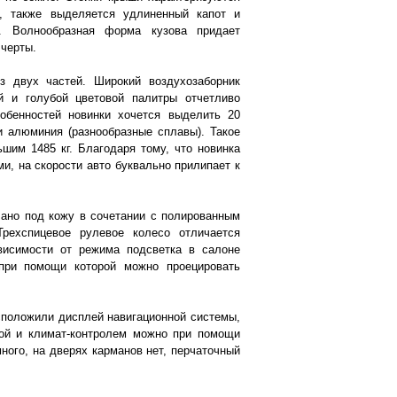
, также выделяется удлиненный капот и
. Волнообразная форма кузова придает
черты.
 двух частей. Широкий воздухозаборник
й и голубой цветовой палитры отчетливо
бенностей новинки хочется выделить 20
и алюминия (разнообразные сплавы). Такое
шим 1485 кг. Благодаря тому, что новинка
, на скорости авто буквально прилипает к
лано под кожу в сочетании с полированным
рехспицевое рулевое колесо отличается
исимости от режима подсветка в салоне
 при помощи которой можно проецировать
сположили дисплей навигационной системы,
ой и климат-контролем можно при помощи
ного, на дверях карманов нет, перчаточный