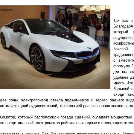
Так как э
Благодар
который 
ощущение 
комфортны
боковой
традиционн
с вместит
формулу 2+
для полно
удобнее д
много. Что
большой и 
входит си
 две зоны, электропривод стекла подъемников и зеркал заднего вид
астили мощной аудиосистемой, технологией распознавания знаков на до
бомотор, который расположили позади сидений, обладает мощностью в 
е представленый электромотор работает в тандеме с электродвигателе