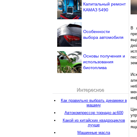
Капитальный ремонт
КАМАЗ 5490
В 
Особенности
пр
выбора автомобиля
вы
дюй
исп
Основы получения и
пес
использования
зем
биотоплива
Исх
ал
не
Интересное
ме
инф
Как правильно выбрать динамики в
машину
Цен
Автокомпрессор торнадо ас600
уп
Какой из китайских квадроциклов
мел
лучше
ящи
Машинные масла