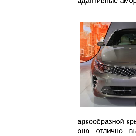
адаптивные аморт
аркообразной кр
она отлично в