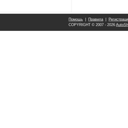
Помощь
|
Правила
|
Регистрац
COPYRIGHT © 2007 - 2026
AutoSh