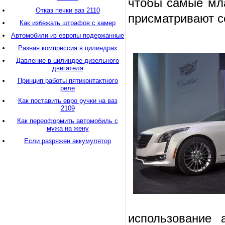
чтобы самые мла
Отказ печки ваз 2110
присматривают с
Как избежать штрафов с камер
Автомобили из европы подержанные
Разная компрессия в цилиндрах
Давление в цилиндре дизельного
двигателя
Принцип работы пятиконтактного
реле
Как поставить евро ручки на ваз
2109
Как переоформить автомобиль с
мужа на жену
Если разряжен аккумулятор
использование 