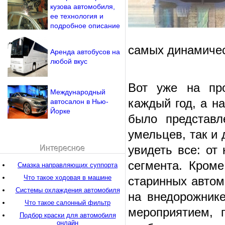
кузова автомобиля,
ее технология и
подробное описание
самых динамиче
Аренда автобусов на
любой вкус
Вот уже на про
Международный
каждый год, а н
автосалон в Нью-
Йорке
было представл
умельцев, так и
увидеть все: от
Интересное
сегмента. Кроме
Смазка направляющих суппорта
Что такое ходовая в машине
старинных автом
Системы охлаждения автомобиля
на внедорожник
Что такое салонный фильтр
мероприятием, 
Подбор краски для автомобиля
онлайн