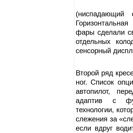
(ниспадающий 
Горизонтальная
фары сделали с
отдельных коло
сенсорный диспл
Второй ряд крес
ног. Список опц
автопилот, пер
адаптив с фу
технологии, кот
слежения за «сл
если вдруг води