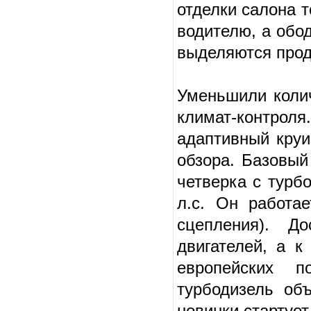
отделки салона 
водителю, а обо
выделяются прод
Уменьшили коли
климат-контро
адаптивный круи
обзора. Базовый
четверка с турб
л.с. Он работа
сцепления). Д
двигателей, а к
европейских п
турбодизель об
новинки стартует