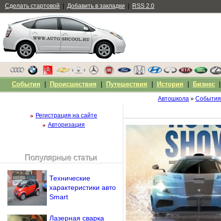
Сделать стартовой
|
Добавить в закладки
|
RSS 2.0
События
|
Происшествия
|
Путешествия
|
История
|
Бизнес
Автошкола
»
События
Регистрация на сайте
Авторизация
Популярные статьи
Чужой компьютер
Напомнить пароль?
Технические
характеристики авто
Smart
Лазерная сварка