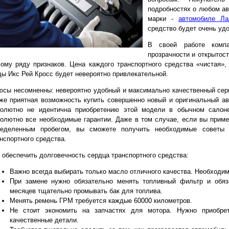
подробностях о любом а
марки -
автомобиле Ла
средство будет очень уд
В своей работе компа
прозрачности и открытост
ому ряду признаков. Цена каждого транспортного средства «чистая», 
ы Икс Рей Кросс будет невероятно привлекательной.
сы несомненны: невероятно удобный и максимально качественный сер
же приятная возможность купить совершенно новый и оригинальный а
солютно не идентична приобретению этой модели в обычном салоне
олютно все необходимые гарантии. Даже в том случае, если вы прим
ределенным пробегом, вы сможете получить необходимые советы 
нспортного средства.
 обеспечить долговечность сердца транспортного средства:
Важно всегда выбирать только масло отличного качества. Необходим
При замене нужно обязательно менять топливный фильтр и обяз
месяцев тщательно промывать бак для топлива.
Менять ремень ГРМ требуется каждые 60000 километров.
Не стоит экономить на запчастях для мотора. Нужно приобрет
качественные детали.