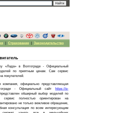
ия
|
Страхование
|
Законодательство
двигатель
рку «Лада» в Волгограде - Официальный
р моделей по приятным ценам. Сам сервис
на покупателей.
ая компания, официально представляющая
гограде - Официальный сайт
https://p-
 представлен обширный выбор моделей по
 сервис полностью ориентирован на
рантировано не только вежливое обращение,
бная консультация по всем интересующим
ль сможет узнать все в мельчайших