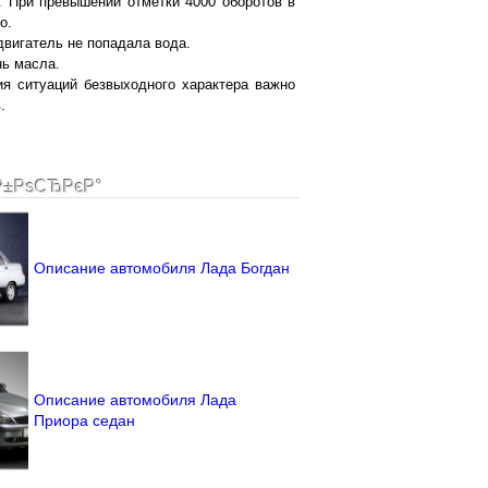
. При превышении отметки 4000 оборотов в
о.
двигатель не попадала вода.
нь масла.
я ситуаций безвыходного характера важно
.
Р±РѕСЂРєР°
Описание автомобиля Лада Богдан
Описание автомобиля Лада
Приора седан