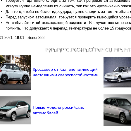
Требуется тщательно следить за тем, как прогревается автомобиль
минуту нужно немедленно их снижать, так как это чрезвычайно опасн
Для того, чтобы не было гидроудара, нужно следить за тем, чтобы в 
Перед запуском автомобиля, требуется проверить имеющийся урове
Не забывайте и об охлаждающей жидкости. В случае возникновени
помнить, что допускается перепад температуры не более 15 градусов
01-2021, 19:01 | Serion288
РўРµРјР°С‚РёС‡РµСЃРєР°СЏ РїРѕРґ
Кроссовер от Киа, впечатляющий
настоящими сверхспособностями
Новые модели российских
автомобилей