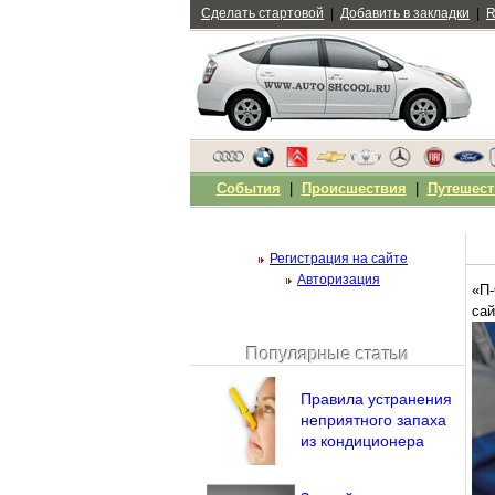
Сделать стартовой
|
Добавить в закладки
|
R
События
|
Происшествия
|
Путешест
Регистрация на сайте
Авторизация
«П
са
Популярные статьи
Чужой компьютер
Напомнить пароль?
Правила устранения
неприятного запаха
из кондиционера