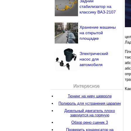
Задний
стабилизатор на
классику ВАЗ-2107
Хранение машины
на открытой
цел
площадке
Лад
Плю
Электрический
так
насос для
аб
автомобиля
абс
оп
тра
Интересное
Как
Тюнинг на ниву шевроле
Полироль для устранения царапин
Дизельный двигатель плохо
заводится на горячую
Обзор рено сценик 3
Проверить конденсатор на