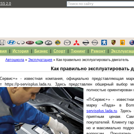
SS 2.0
вия
|
История
|
Бизнес
|
Спорт
|
Тюнинг
|
Ремонт
|
Эксплуатац
Автошкола
»
Эксплуатация
» Как правильно эксплуатировать двигатель
Как правильно эксплуатировать 
-Сервис+» - известная компания, официально представляющая ма
йт https://p-servisplus.lada.ru. Здесь представлен обширный выбо
полностью ориентирован 
«П-Сервис+» - известн
марку «Лада» в Вол
servisplus.lada.ru
. Здесь
приятным ценам. Сам
покупателей. Клиенту га
но и максимально подро
вопросам. Покупате