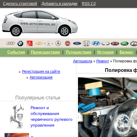
Сделать стартовой
|
Добавить в закладки
|
RSS 2.0
События
|
Происшествия
|
Путешествия
|
История
|
Бизнес
Автошкола
»
Ремонт
» Полировка фа
Полировка ф
Регистрация на сайте
Авторизация
Популярные статьи
Чужой компьютер
Ремонт и
Напомнить пароль?
обслуживания
червячного рулевого
управления