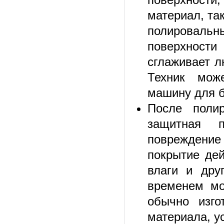
материал, та
полировальн
поверхности
сглаживает л
Техник мож
машину для б
После поли
защитная п
повреждение
покрытие дей
влаги и дру
временем мо
обычно изго
материала, у