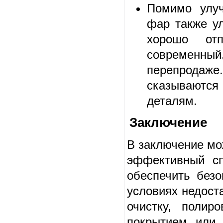
Помимо улуч
фар также у
хорошо от
современный,
перепродаже
сказываются
деталям.
Заключение
В заключение мо
эффективный сп
обеспечить без
условиях недост
очистку, полир
покрытием или 