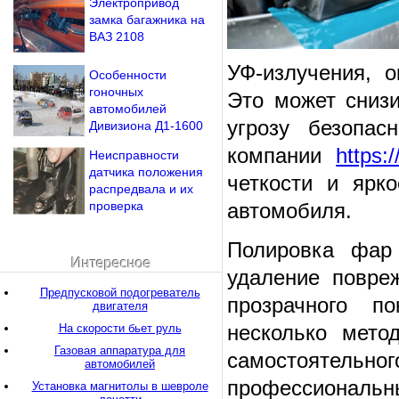
Электропривод
замка багажника на
ВАЗ 2108
УФ-излучения, 
Особенности
гоночных
Это может сниз
автомобилей
угрозу безопас
Дивизиона Д1-1600
компании
https:/
Неисправности
датчика положения
четкости и ярк
распредвала и их
проверка
автомобиля.
Полировка фар
Интересное
удаление повре
Предпусковой подогреватель
прозрачного п
двигателя
несколько мето
На скорости бьет руль
Газовая аппаратура для
самостояте
автомобилей
профессиональн
Установка магнитолы в шевроле