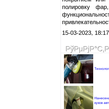
полировку фар
функциональност
привлекательнос
15-03-2023, 18:17
РўРµРјР°С‚
Технолог
Нанесени
кузов ав