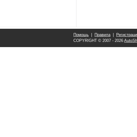
Помощь
|
Правила
|
Регистрац
COPYRIGHT © 2007 - 2026
AutoSh