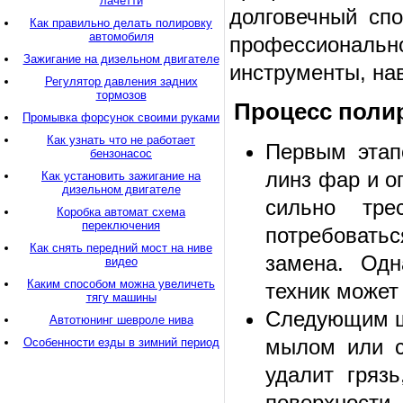
лачетти
долговечный сп
Как правильно делать полировку
автомобиля
профессиональн
Зажигание на дизельном двигателе
инструменты, нав
Регулятор давления задних
тормозов
Процесс поли
Промывка форсунок своими руками
Как узнать что не работает
Первым этап
бензонасос
линз фар и о
Как установить зажигание на
дизельном двигателе
сильно тре
Коробка автомат схема
переключения
потребовать
Как снять передний мост на ниве
замена. Одн
видео
Каким способом можна увеличеть
техник может
тягу машины
Следующим ша
Автотюнинг шевроле нива
мылом или с
Особенности езды в зимний период
удалит гряз
поверхности