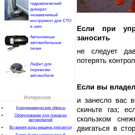
гидравлический
домкрат:
незаменимый
инструмент для СТО
и шин
Если при упр
заносить
Автономные
автомобильные
печки
не следует да
потерять контрол
Лафет для
перевозки
автомобиля
Если вы владе
Интересное
и занесло вас в
Аэродинамические обвесы
скиньте газ; е
Оборудование для покраски
скользком сне
автомобилей
двигаться в сто
Во время езды машина дергается
Газовый или газомасляный