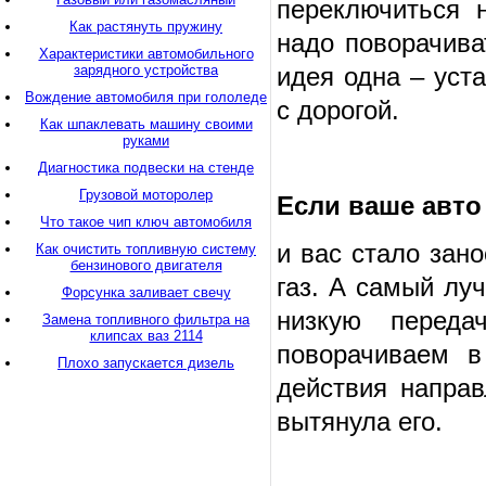
переключиться 
Как растянуть пружину
надо поворачива
Характеристики автомобильного
зарядного устройства
идея одна – уст
Вождение автомобиля при гололеде
с дорогой.
Как шпаклевать машину своими
руками
Диагностика подвески на стенде
Грузовой моторолер
Если ваше авто
Что такое чип ключ автомобиля
и вас стало зан
Как очистить топливную систему
бензинового двигателя
газ. А самый лу
Форсунка заливает свечу
низкую переда
Замена топливного фильтра на
клипсах ваз 2114
поворачиваем в
Плохо запускается дизель
действия напра
вытянула его.