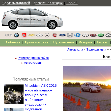
Сделать стартовой
|
Добавить в закладки
|
RSS 2.0
События
|
Происшествия
|
Путешествия
|
История
|
Бизнес
Автошкола
»
Эксплуатация
» 
Как
Регистрация на сайте
Авторизация
Популярные статьи
Чужой компьютер
Mitsubishi ASX 2015
Напомнить пароль?
– новый подарок
японцев всем
любителям
внедорожник
Подкатной