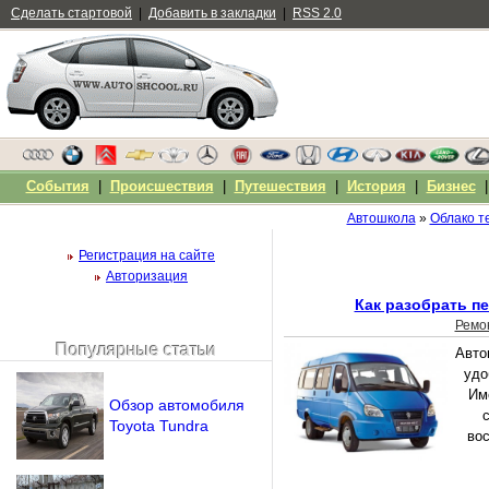
Сделать стартовой
|
Добавить в закладки
|
RSS 2.0
События
|
Происшествия
|
Путешествия
|
История
|
Бизнес
Автошкола
»
Облако т
Регистрация на сайте
Авторизация
Как разобрать пе
Ремо
Популярные статьи
Авто
Чужой компьютер
удо
Напомнить пароль?
Им
Обзор автомобиля
Toyota Tundra
вос