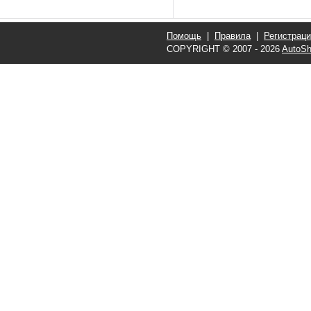
Помощь
|
Правила
|
Регистрац
COPYRIGHT © 2007 - 2026
AutoSh