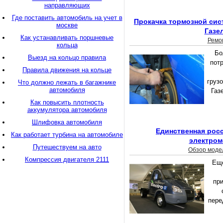
направляющих
Где поставить автомобиль на учет в
Прокачка тормозной сис
москве
Газе
Как устанавливать поршневые
Ремо
кольца
Бо
Выезд на кольцо правила
пот
Правила движения на кольце
груз
Что должно лежать в багажнике
автомобиля
Газ
Как повысить плотность
аккумулятора автомобиля
Шлифовка автомобиля
Единственная рос
Как работает турбина на автомобиле
электром
Путешествуем на авто
Обзор моде
Компрессия двигателя 2111
Еще
пр
пере