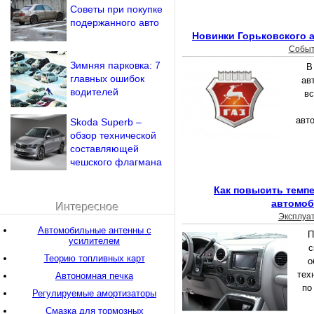
Советы при покупке
подержанного авто
Новинки Горьковского а
Собы
Зимняя парковка: 7
В
главных ошибок
ав
водителей
вс
авт
Skoda Superb –
обзор технической
составляющей
чешского флагмана
Как повысить темпе
автомо
Интересное
Эксплуа
Автомобильные антенны с
П
усилителем
с
Теорию топливных карт
о
тех
Автономная печка
по
Регулируемые амортизаторы
Смазка для тормозных