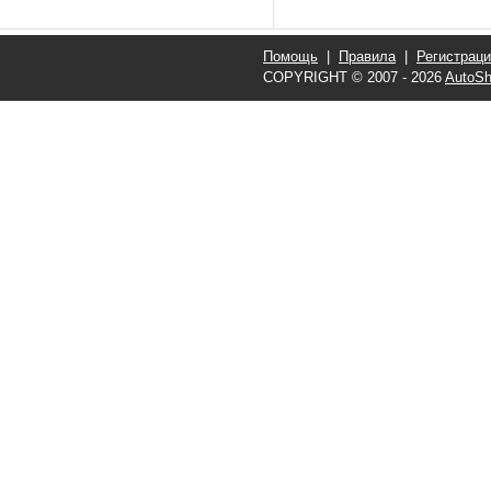
Помощь
|
Правила
|
Регистрац
COPYRIGHT © 2007 - 2026
AutoSh