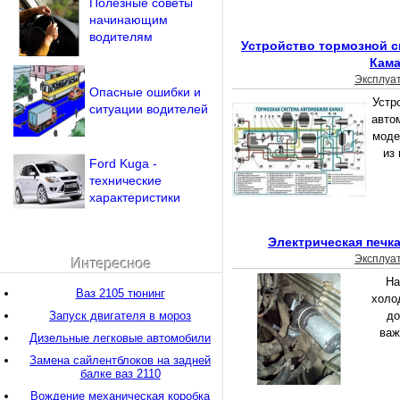
Полезные советы
начинающим
водителям
Устройство тормозной 
Кама
Эксплуа
Опасные ошибки и
Устр
ситуации водителей
авто
моде
из 
Ford Kuga -
технические
характеристики
Электрическая печк
Эксплуа
Интересное
На
Ваз 2105 тюнинг
холо
Запуск двигателя в мороз
до
важ
Дизельные легковые автомобили
Замена сайлентблоков на задней
балке ваз 2110
Вождение механическая коробка