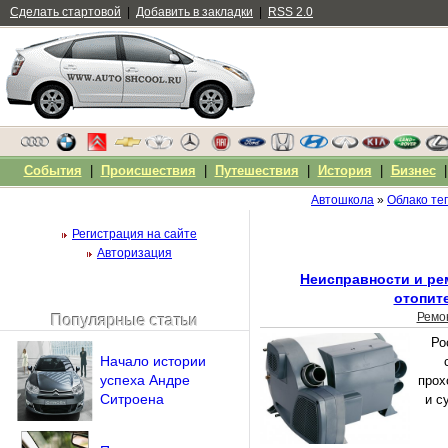
Сделать стартовой
|
Добавить в закладки
|
RSS 2.0
События
|
Происшествия
|
Путешествия
|
История
|
Бизнес
Автошкола
»
Облако те
Регистрация на сайте
Авторизация
Неисправности и ре
отопит
Ремо
Популярные статьи
Чужой компьютер
Ро
Напомнить пароль?
Начало истории
успеха Андре
прох
Ситроена
и с