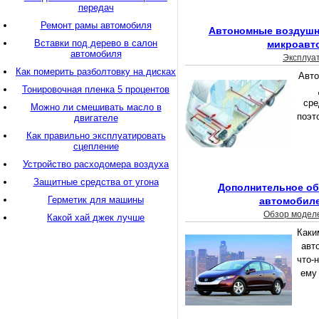
передач
Ремонт рамы автомобиля
Автономные воздушн
Вставки под дерево в салон
микроавт
автомобиля
Эксплуа
Как померить разболтовку на дисках
Авто
Тонировочная пленка 5 процентов
сре
Можно ли смешивать масло в
поэт
двигателе
Как правильно эксплуатировать
сцепление
Устройство расходомера воздуха
Защитные средства от угона
Дополнительное об
Герметик для машины
автомобиле
Обзор модел
Какой хай джек лучше
Каки
авт
что-
ему