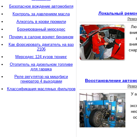
Безопасное вождение автомобиля
Локальный ремон
Контроль за давлением масла
Ремо
Алкоголь в крови промили
Лю
Бронированный мерседес
вни
Почему в салоне воняет бензином
вни
Как форсировать двигатель на ваз
2106
снар
Мерседес 124 кузов тюнинг
Отопитель на дизельном топливе
для гаража
Реле регулятор на мицубиси
Восстановление автом
генератор 4 выходами
Ремо
Классификация масляных фильтров
У 
экс
нео
ос