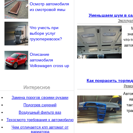
Осмотр автомобиля
из смотровой ямы
Уменьшаем шум в са
Эксплуа
Что учесть при
выборе услуг
зна
грузоперевозок?
что-т
авто
Описание
автомобиля
Volkswagen cross up
Как покрасить торпе
Ремо
Интересное
Авто
Замена порогов своими руками
я
Подогрев сидений
так
тра
Воздушный фильтр ваз
Техосмотр требования к автомобилю
Чем отличается кпп автомат от
вариатора