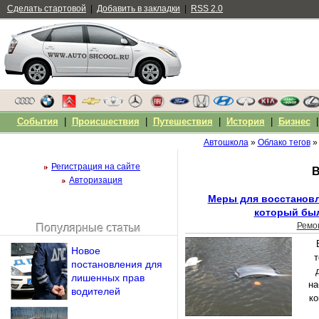
Сделать стартовой
|
Добавить в закладки
|
RSS 2.0
События
|
Происшествия
|
Путешествия
|
История
|
Бизнес
Автошкола
»
Облако тегов
»
Регистрация на сайте
В
Авторизация
Меры для восстановл
который был
Ремо
Популярные статьи
Чужой компьютер
Новое
Напомнить пароль?
т
постановления для
лишенных прав
на
водителей
ко