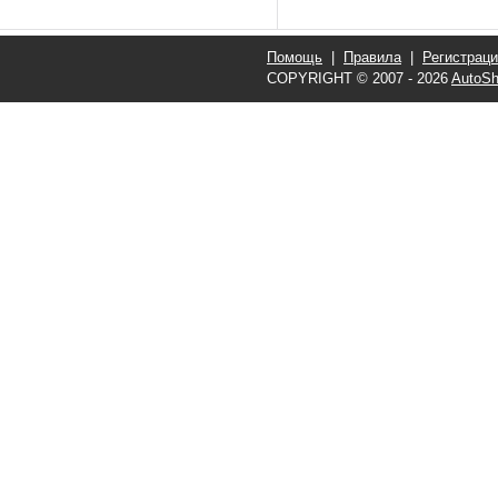
Помощь
|
Правила
|
Регистрац
COPYRIGHT © 2007 - 2026
AutoSh