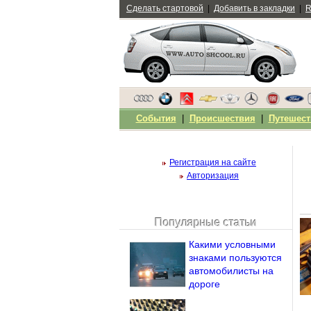
Сделать стартовой
|
Добавить в закладки
|
R
События
|
Происшествия
|
Путешест
Регистрация на сайте
Авторизация
Популярные статьи
Чужой компьютер
Какими условными
Напомнить пароль?
знаками пользуются
автомобилисты на
дороге