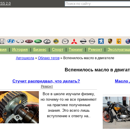
SS 2.0
вия
|
История
|
Бизнес
|
Спорт
|
Тюнинг
|
Ремонт
|
Эксплуатац
Автошкола
»
Облако тегов
» Вспенилось масло в двигателе
Вспенилось масло в двига
Стучит распредвал, что делать?
Масло 
Ремонт
Все в школе изучали физику,
но почему-то не все применяют
на практике полученные
знания. Это всего лишь
вступление к ответу на..