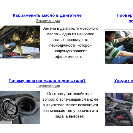
Как заменить масло в двигателе
Провер
п
Эксплуатация
Замена в двигателе моторного
масла – одна из наиболее
частых процедур, от
периодичности которой
напрямую зависит
эффективность..
Почему пенится масло в двигателе?
Уходит м
Эксплуатация
Опытному автолюбителю
вопрос о вспенившимся масле
в двигателе может показаться
ироническим, но у новичка эта
задача вызовет..