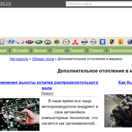
SS 2.0
вия
|
История
|
Бизнес
|
Спорт
|
Тюнинг
|
Ремонт
|
Эксплуатац
Автошкола
»
Облако тегов
» Дополнительное отопление в машину
Дополнительное отопление в 
зменение высоты кулачка распределительного
Как б
вала
Ремонт
В наше время все чаще
автопроизводители внедряют в
свои автомобили
компьютерные технологии, это
касается как эргономической,..