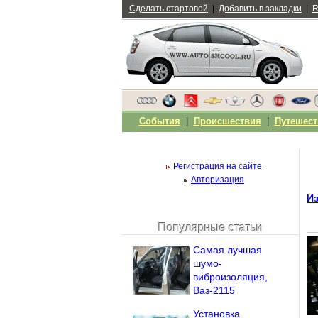
Сделать стартовой
|
Добавить в закладки
|
R
События
|
Происшествия
|
Путешест
Регистрация на сайте
Авторизация
И
Популярные статьи
Чужой компьютер
Самая лучшая
Напомнить пароль?
шумо-
виброизоляция,
Ваз-2115
Установка