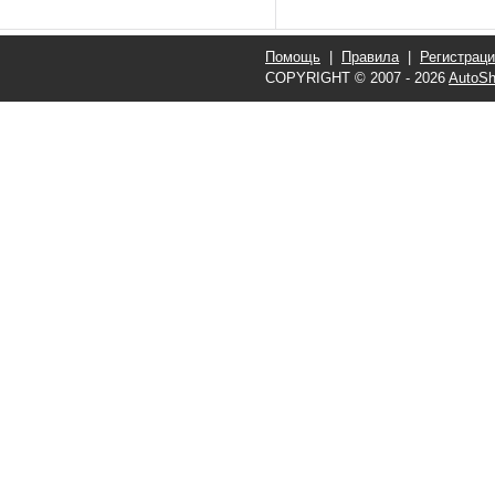
Помощь
|
Правила
|
Регистрац
COPYRIGHT © 2007 - 2026
AutoSh