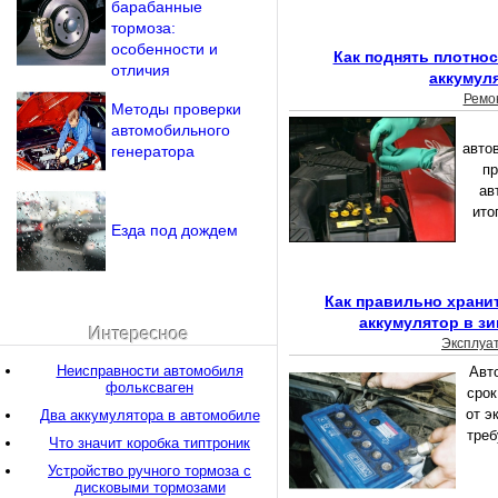
барабанные
тормоза:
особенности и
Как поднять плотнос
отличия
аккумул
Ремо
Методы проверки
автомобильного
авто
генератора
пр
ав
ито
Езда под дождем
Как правильно храни
аккумулятор в з
Интересное
Эксплуа
Неисправности автомобиля
Авт
фольксваген
срок
от э
Два аккумулятора в автомобиле
треб
Что значит коробка типтроник
Устройство ручного тормоза с
дисковыми тормозами