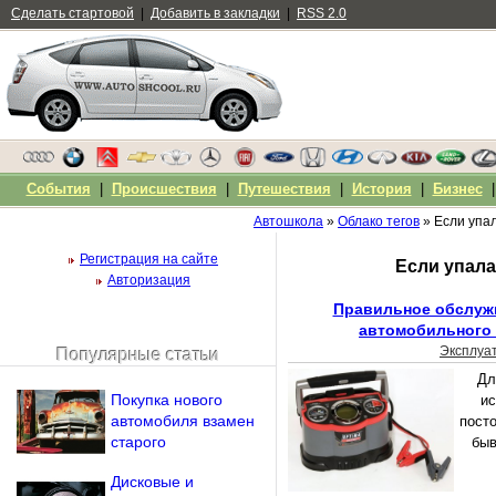
Сделать стартовой
|
Добавить в закладки
|
RSS 2.0
События
|
Происшествия
|
Путешествия
|
История
|
Бизнес
Автошкола
»
Облако тегов
» Если упал
Регистрация на сайте
Если упала
Авторизация
Правильное обслужи
автомобильного 
Эксплуа
Популярные статьи
Чужой компьютер
Дл
Напомнить пароль?
Покупка нового
и
автомобиля взамен
пост
старого
быв
Дисковые и