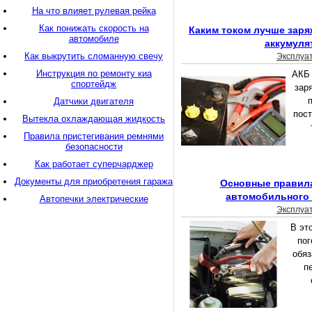
На что влияет рулевая рейка
Как понижать скорость на
Каким током лучше зар
автомобиле
аккумуля
Как выкрутить сломанную свечу
Эксплуа
Инструкция по ремонту киа
АКБ 
спортейдж
зар
Датчики двигателя
пост
Вытекла охлаждающая жидкость
Правила пристегивания ремнями
безопасности
Как работает суперчарджер
Документы для приобретения гаража
Основные правила
автомобильного 
Автопечки электрические
Эксплуа
В эт
пог
обяз
п