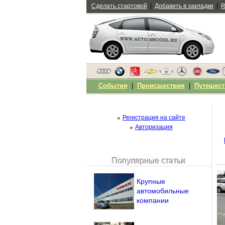
Сделать стартовой
|
Добавить в закладки
|
R
События
|
Происшествия
|
Путешест
Регистрация на сайте
Авторизация
Популярные статьи
Чужой компьютер
Напомнить пароль?
Крупные
автомобильные
компании