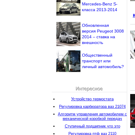
Mercedes-Benz S-
класса 2013-2014
Обновленная
версия Peugeot 3008
2014 – ставка на
внешность
Общественный
транспорт или
личный автомобиль?
Интересное
Устройство термостата
Регулировка карбюратора ваз 21074
Алгоритм управления автомобилем с
механической коробкой передач
Ступичный подшипник что это
Регулировка птф ваз 2110