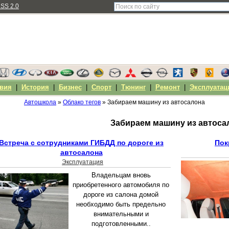
SS 2.0
вия
|
История
|
Бизнес
|
Спорт
|
Тюнинг
|
Ремонт
|
Эксплуатац
Автошкола
»
Облако тегов
» Забираем машину из автосалона
Забираем машину из автоса
Встреча с сотрудниками ГИБДД по дороге из
Пок
автосалона
Эксплуатация
Владельцам вновь
приобретенного автомобиля по
дороге из салона домой
необходимо быть предельно
внимательными и
подготовленными..