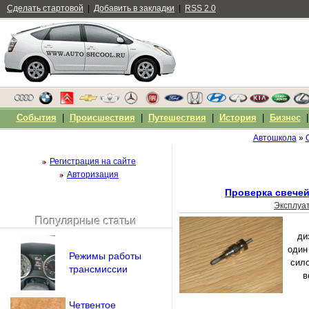
Сделать стартовой
|
Добавить в закладки
|
RSS 2.0
События
|
Происшествия
|
Путешествия
|
История
|
Бизнес
Автошкола
»
Регистрация на сайте
Авторизация
Проверка свечей
Эксплуа
Популярные статьи
Чужой компьютер
ди
Напомнить пароль?
один
Режимы работы
сило
трансмиссии
в
Четвентое