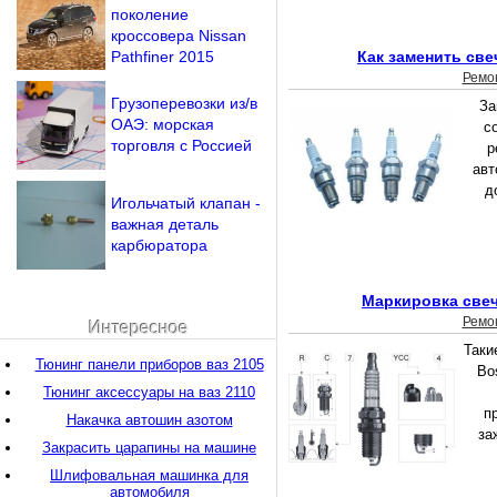
поколение
кроссовера Nissan
Pathfiner 2015
Как заменить све
Ремо
Грузоперевозки из/в
За
ОАЭ: морская
с
торговля с Россией
р
авт
д
Игольчатый клапан -
важная деталь
карбюратора
Маркировка свеч
Ремо
Интересное
Таки
Тюнинг панели приборов ваз 2105
Bo
Тюнинг аксессуары на ваз 2110
п
Накачка автошин азотом
за
Закрасить царапины на машине
Шлифовальная машинка для
автомобиля