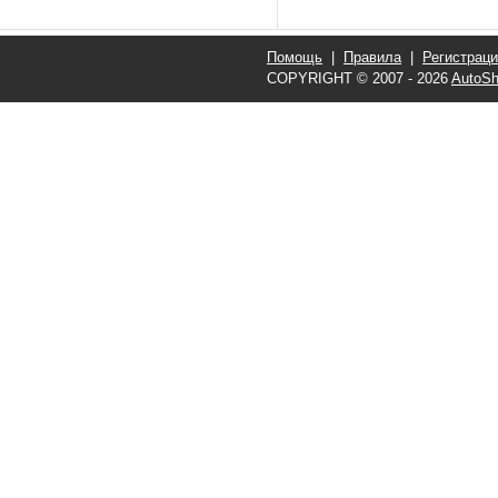
Помощь
|
Правила
|
Регистрац
COPYRIGHT © 2007 - 2026
AutoSh