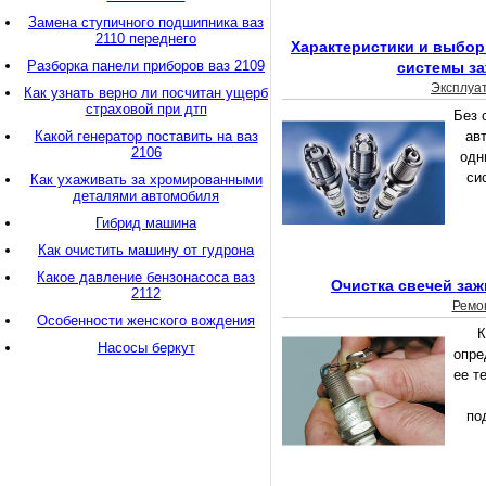
Замена ступичного подшипника ваз
2110 переднего
Характеристики и выбор
Разборка панели приборов ваз 2109
системы за
Эксплуа
Как узнать верно ли посчитан ущерб
страховой при дтп
Без 
Какой генератор поставить на ваз
ав
2106
одн
си
Как ухаживать за хромированными
деталями автомобиля
Гибрид машина
Как очистить машину от гудрона
Какое давление бензонасоса ваз
Очистка свечей заж
2112
Ремо
Особенности женского вождения
К
Насосы беркут
опре
ее т
по