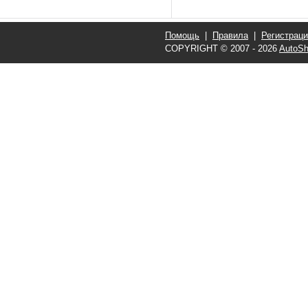
Помощь
|
Правила
|
Регистрац
COPYRIGHT © 2007 - 2026
AutoSh