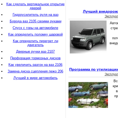
Как сделать вертикальное открытие
дверей
Лучший внедорожн
Гидроусилитель руля на ваз
Эксплуа
Борода ваз 2105 своими руками
Авто
Спуск с горы на автомобиле
стре
Как определить поломку шаровой
пот
Как определить перегрет ли
внед
двигатель
Дверные ручки ваз 2107
Перфорация тормозных дисков
Как увеличить разгон на ваз 2106
Программа по утилизаци
Замена диска сцепления пежо 206
Эксплуа
Лучший в мире автомобиль
Вс
кр
в
пр