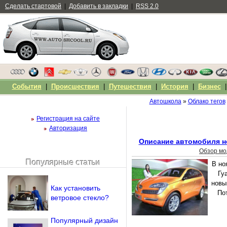
Сделать стартовой
|
Добавить в закладки
|
RSS 2.0
События
|
Происшествия
|
Путешествия
|
История
|
Бизнес
Автошкола
»
Облако тегов
Регистрация на сайте
Авторизация
Описание автомобиля но
Обзор мо
Популярные статьи
В но
Чужой компьютер
Гу
Напомнить пароль?
новы
Как установить
По
ветровое стекло?
Популярный дизайн