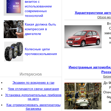
визиток с
использованием
современных
Характеристики авт
технологий
Обзор мо
Вт
Какая должна быть
C
компрессия в
заво
двигателе
м
п
Колесные цепи
противоскольжения
Иностранные автомоби
Росс
Интересное
Бизн
Экзамен по вождению в гаи
До 9
Р
Чем отличаются свечи зажигания
Отеч
Установка дополнительных приборов
бе
на авто
а
Как отремонтировать амортизаторы
багажника