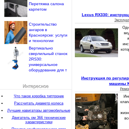
Перетяжка салона
карпетом
Lexus RX330: инструкц
Эксплуа
Строительство
Одн
ангаров в
мо
Красноярске: услуги
и технологии
инс
Вертикально
кото
сверлильный станок
2RS30:
универсальное
оборудование для т
Инструкция по регулир
машины 
Интересное
Ремо
Что такое коробка типтроник
Ин
клап
Рассчитать диаметр колеса
Лучшие навигаторы автомобильные
жизн
Двигатель ом 366 технические
вс
характеристики