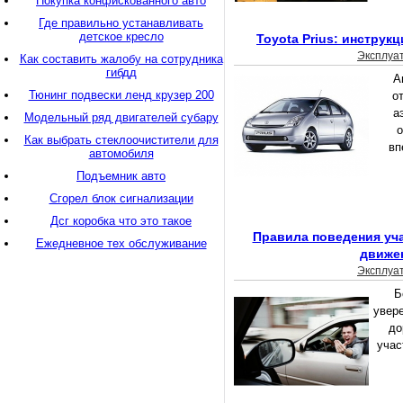
Покупка конфискованного авто
Где правильно устанавливать
детское кресло
Toyota Рrius: инструк
Эксплуа
Как составить жалобу на сотрудника
гибдд
А
Тюнинг подвески ленд крузер 200
о
а
Модельный ряд двигателей субару
о
Как выбрать стеклоочистители для
вп
автомобиля
Подъемник авто
Сгорел блок сигнализации
Дсг коробка что это такое
Правила поведения уч
Ежедневное тех обслуживание
движе
Эксплуа
Б
увер
до
учас