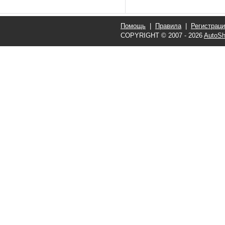
Помощь
|
Правила
|
Регистрац
COPYRIGHT © 2007 - 2026
AutoSh