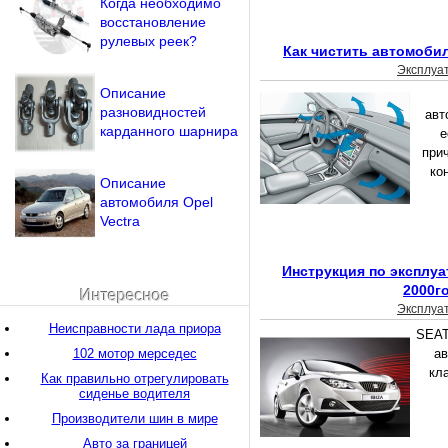
Когда необходимо
восстановление
рулевых реек?
Как чистить автомоби
Эксплуа
Описание
разновидностей
авт
карданного шарнира
е
прич
ко
Описание
автомобиля Opel
Vectra
Инструкция по эксплуат
2000г
Интересное
Эксплуа
Неисправности лада приора
SEAT
102 мотор мерседес
ав
кл
Как правильно отрегулировать
сиденье водителя
Производители шин в мире
Авто за границей