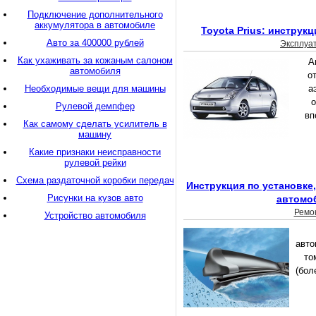
Подключение дополнительного
аккумулятора в автомобиле
Toyota Рrius: инструк
Авто за 400000 рублей
Эксплуа
Как ухаживать за кожаным салоном
А
автомобиля
о
Необходимые вещи для машины
а
о
Рулевой демпфер
вп
Как самому сделать усилитель в
машину
Какие признаки неисправности
рулевой рейки
Схема раздаточной коробки передач
Инструкция по установке
Рисунки на кузов авто
автомо
Ремо
Устройство автомобиля
авто
то
(бол