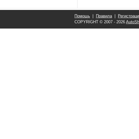
Помощь
|
Правила
|
Регистрац
COPYRIGHT © 2007 - 2026
AutoSh