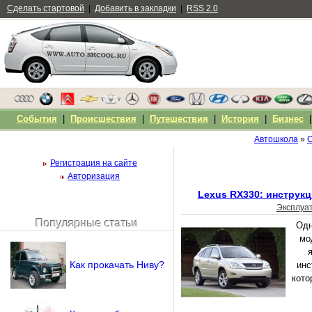
Сделать стартовой
|
Добавить в закладки
|
RSS 2.0
События
|
Происшествия
|
Путешествия
|
История
|
Бизнес
Автошкола
»
О
Регистрация на сайте
Авторизация
Lexus RX330: инструкц
Эксплуа
Популярные статьи
Одн
Чужой компьютер
мо
Напомнить пароль?
Как прокачать Ниву?
инс
кото