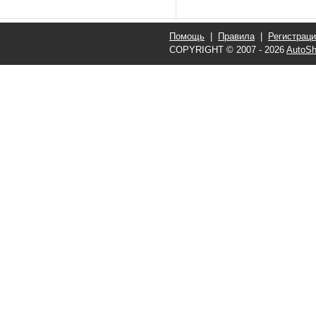
Помощь
|
Правила
|
Регистрац
COPYRIGHT © 2007 - 2026
AutoSh