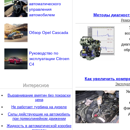
автоматического
управления
автомобилем
Методы диагност
Ремо
Обзор Opel Cascada
во
диаг
обр
Руководство по
эксплуатации Сitroen
С4
Как увеличить компр
Эксплуа
Интересное
Ув
Выравнивание вмятин без покраски
цена
Не работает турбина на дизеле
фак
Силы действующие на автомобиль
при прямолинейном движении
Жидкость в автоматической коробке