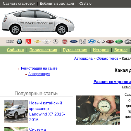
Сделать стартовой
|
Добавить в закладки
|
RSS 2.0
События
|
Происшествия
|
Путешествия
|
История
|
Бизнес
Автошкола
»
Облако тегов
» Какая
Регистрация на сайте
Какая 
Авторизация
Разная компресси
Ремо
Популярные статьи
Сам
Чужой компьютер
с
Новый китайский
Напомнить пароль?
дв
кроссовер –
п
Landwind X7 2015-
цил
2016
Система