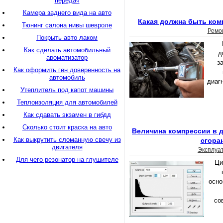
передач
Камера заднего вида на авто
Какая должна быть ком
Тюнинг салона нивы шевроле
Ремо
Покрыть авто лаком
Как сделать автомобильный
д
ароматизатор
з
Как оформить ген доверенность на
автомобиль
диаг
Утеплитель под капот машины
Теплоизоляция для автомобилей
Как сдавать экзамен в гибдд
Сколько стоит краска на авто
Величина компрессии в д
Как выкрутить сломанную свечу из
сгора
двигателя
Эксплуа
Для чего резонатор на глушителе
Цил
осно
со