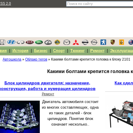
SS 2.0
вия
|
История
|
Бизнес
|
Спорт
|
Тюнинг
|
Ремонт
|
Эксплуатац
Автошкола
»
Облако тегов
» Какими болтами крепится головка к блоку 2101
Какими болтами крепится головка к
Блок цилиндров двигателя: назначение,
Как сдел
конструкция, работа и нумерация цилиндров
Ремонт
Двигатель автомобиля состоит
из многих составляющих, одна
из таких деталей - блок
цилиндров. Понятие блок
означает несколько..