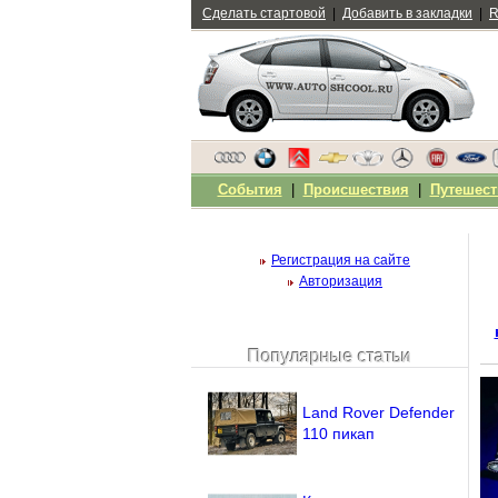
Сделать стартовой
|
Добавить в закладки
|
R
События
|
Происшествия
|
Путешест
Регистрация на сайте
Авторизация
Популярные статьи
Чужой компьютер
Напомнить пароль?
Land Rover Defender
110 пикап