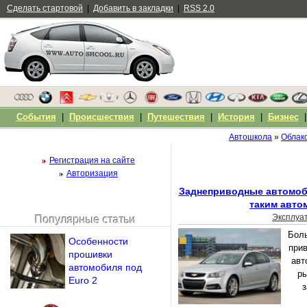
Сделать стартовой
|
Добавить в закладки
|
RSS 2.0
События
|
Происшествия
|
Путешествия
|
История
|
Бизнес
Автошкола
»
Облако
Регистрация на сайте
Авторизация
Заднеприводные автомоби
таким авто
Эксплуа
Популярные статьи
Чужой компьютер
Бол
Особенности
Напомнить пароль?
прив
прошивки
авт
автомобиля под
ры
Euro 2
з