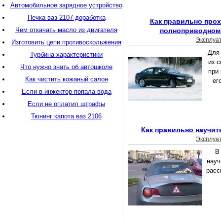
Автомобильное зарядное устройство
Печка ваз 2107 доработка
Как правильно прох
Чем откачать масло из двигателя
полноприводном
Эксплуа
Изготовить цепи противоскольжения
Для 
Турбина характеристики
из с
Что нужно знать об автошколе
при
Как чистить кожаный салон
ег
Если в инжектор попала вода
Если не оплатил штрафы
Тюнинг капота ваз 2106
Как правильно научит
Эксплуа
В
науч
расс