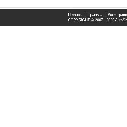
Помощь
|
Правила
|
Регистрац
COPYRIGHT © 2007 - 2026
AutoSh