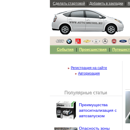
Сделать стартовой
|
Добавить в закладки
|
R
События
|
Происшествия
|
Путешест
Регистрация на сайте
Авторизация
Популярные статьи
Чужой компьютер
Напомнить пароль?
Преимущества
автосигнализация с
автозапуском
Опасность зоны