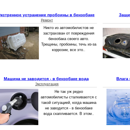
кстренное устранение пробоины в бензобаке
Защи
Ремонт
Никто из автомобилистов не
застрахован от повреждения
бензобака своего авто.
Трещины, пробоины, течь из-за
коррозии, все это..
Машина не заводится - в бензобаке вода
Влага 
Эксплуатация
Не так уж редко
автомобилисты сталкиваются с
такой ситуацией, когда машина
не заводится - в бензобаке
вода скапливается. В этом..