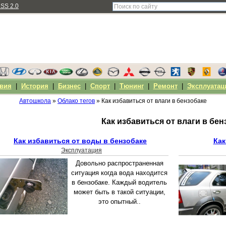
SS 2.0
вия
|
История
|
Бизнес
|
Спорт
|
Тюнинг
|
Ремонт
|
Эксплуатац
Автошкола
»
Облако тегов
» Как избавиться от влаги в бензобаке
Как избавиться от влаги в бен
Как избавиться от воды в бензобаке
Как
Эксплуатация
Довольно распространенная
ситуация когда вода находится
в бензобаке. Каждый водитель
может быть в такой ситуации,
это опытный..