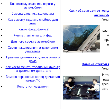
Как самому заменить пороги у
автомобиля
Как избавиться от конд
Замена сальника коленвала
автомо
Как самому сделать спойлер для
Ремо
авто
Тюнинг форд фокус2
рас
к
Купить лампочки для фар
пр
Для чего свечи в автомобиле
н
Свечи накаливания на дизельном
двигателе
Правила движения во дворе жилого
дома
Замена стекол 
Как часто менять топливный фильтр
Ремо
на дизельном двигателе
И та
Замена поршневых колец двигателя
ваш
камаз-740
трес
Копоть из глушителя
авто