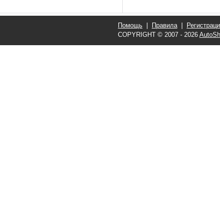
Помощь
|
Правила
|
Регистрац
COPYRIGHT © 2007 - 2026
AutoSh