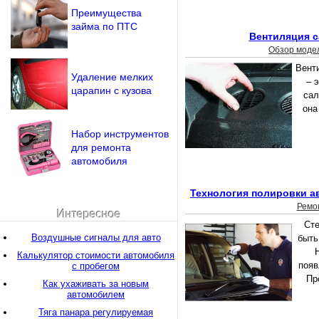
Преимущества
займа по ПТС
Вентиляция с
Обзор моде
Вент
Удаление мелких
– 
царапин с кузова
сал
она
Набор инструментов
для ремонта
автомобиля
Технология полировки а
Ремо
Интересное
Ст
Воздушные сигналы для авто
быть
Калькулятор стоимости автомобиля
появ
с пробегом
Пр
Как ухаживать за новым
автомобилем
Тяга панара регулируемая