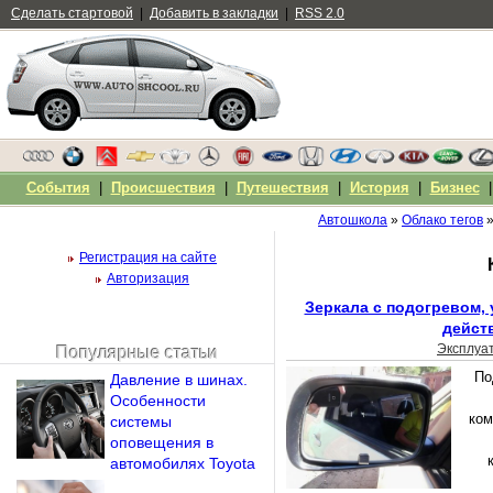
Сделать стартовой
|
Добавить в закладки
|
RSS 2.0
События
|
Происшествия
|
Путешествия
|
История
|
Бизнес
Автошкола
»
Облако тегов
»
Регистрация на сайте
Авторизация
Зеркала с подогревом, 
дейст
Эксплуа
Популярные статьи
Чужой компьютер
По
Давление в шинах.
Напомнить пароль?
Особенности
ком
системы
оповещения в
автомобилях Toyota