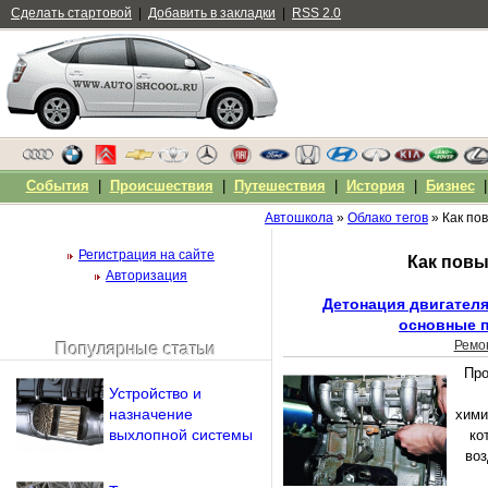
Сделать стартовой
|
Добавить в закладки
|
RSS 2.0
События
|
Происшествия
|
Путешествия
|
История
|
Бизнес
Автошкола
»
Облако тегов
» Как по
Регистрация на сайте
Как повы
Авторизация
Детонация двигателя
основные 
Ремо
Популярные статьи
Чужой компьютер
Про
Напомнить пароль?
Устройство и
назначение
хими
выхлопной системы
ко
воз