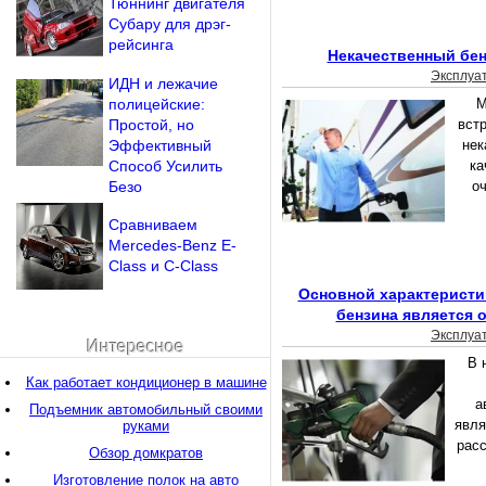
Тюннинг двигателя
Субару для дрэг-
рейсинга
Некачественный бен
Эксплуа
ИДН и лежачие
полицейские:
М
Простой, но
вст
Эффективный
нек
Способ Усилить
ка
Безо
оч
Сравниваем
Mercedes-Benz E-
Class и C-Class
Основной характеристи
бензина является 
Эксплуа
Интересное
В 
Как работает кондиционер в машине
а
Подъемник автомобильный своими
явля
руками
рас
Обзор домкратов
Изготовление полок на авто