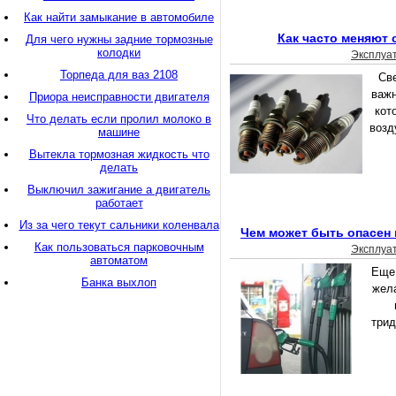
Как найти замыкание в автомобиле
Как часто меняют 
Для чего нужны задние тормозные
колодки
Эксплуа
Торпеда для ваз 2108
Све
важн
Приора неисправности двигателя
кот
Что делать если пролил молоко в
возд
машине
Вытекла тормозная жидкость что
делать
Выключил зажигание а двигатель
работает
Из за чего текут сальники коленвала
Чем может быть опасен
Как пользоваться парковочным
Эксплуа
автоматом
Еще 
Банка выхлоп
жел
трид