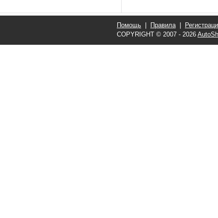
Помощь
|
Правила
|
Регистрац
COPYRIGHT © 2007 - 2026
AutoSh