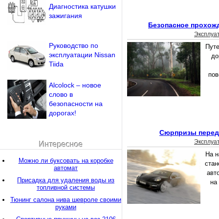
Диагностика катушки
зажигания
Безопасное прохож
Эксплуа
Руководство по
Пут
эксплуатации Nissan
до
Tiida
пов
Alcolock – новое
слово в
безопасности на
дорогах!
Сюрпризы перед
Эксплуа
Интересное
На н
Можно ли буксовать на коробке
стан
автомат
авт
Присадка для удаления воды из
на
топливной системы
Тюнинг салона нива шевроле своими
руками