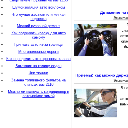
Спортивные пружины на ваз 2106
Шумоизоляция авто войлоком
Движение на 
Что лучше жесткая или мягкая
Эксплуа
подвеска
Мелкий кузовной ремонт
сни
Как подобрать краску для авто
авто
самому
опа
Пригнать авто из-за границы
бы
Многополосные дороги
Как определить что прогорел клапан
Багажник на калину седан
Чип тюнинг
Приёмы: как можно держ
Замена топливного фильтра на
Эксплуа
клипсах ваз 2110
В н
Можно ли включать кондиционер в
автомобиле зимой
авт
вами