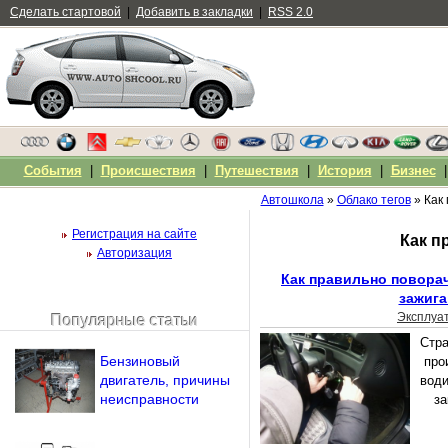
Сделать стартовой
|
Добавить в закладки
|
RSS 2.0
События
|
Происшествия
|
Путешествия
|
История
|
Бизнес
Автошкола
»
Облако тегов
» Как
Регистрация на сайте
Как п
Авторизация
Как правильно поворач
зажига
Эксплуа
Популярные статьи
Чужой компьютер
Стра
Напомнить пароль?
Бензиновый
про
двигатель, причины
води
неисправности
за