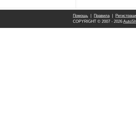
Помощь
|
Правила
|
Регистрац
COPYRIGHT © 2007 - 2026
AutoSh