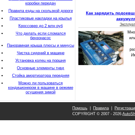
коробки передач
Правила езды на скользкой дороге
Как зарядить подсев
Пластиковые накладки на крылья
аккумул
Эксплуа
Кроссовер до 2 млн руб
Мно
Что делать если сломался
бензонасос
ил
Панорамная крыша плюсы и минусы
ра
Чистка сидений в машине
Им
Установка колец на поршня
Основные элементы тнвд
Стойка амортизатора передняя
Можно ли пользоваться
кондиционером в машине в режиме
осушения зимой
Помощь
|
Правила
|
Регистрац
COPYRIGHT © 2007 - 2026
AutoSh