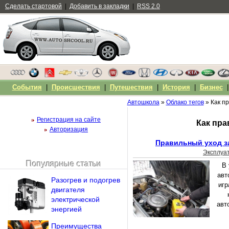
Сделать стартовой
|
Добавить в закладки
|
RSS 2.0
События
|
Происшествия
|
Путешествия
|
История
|
Бизнес
Автошкола
»
Облако тегов
» Как п
Регистрация на сайте
Как пра
Авторизация
Правильный уход з
Эксплуа
Популярные статьи
В 
Чужой компьютер
авт
Разогрев и подогрев
Напомнить пароль?
игр
двигателя
электрической
авт
энергией
Преимущества