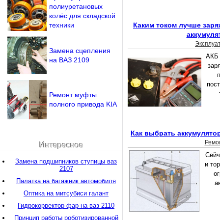
полиуретановых
колёс для складской
техники
Каким током лучше зар
аккумуля
Эксплуа
Замена сцепления
АКБ 
на ВАЗ 2109
зар
пост
Ремонт муфты
полного привода KIA
Как выбрать аккумулято
Ремо
Интересное
Сейч
Замена подшипников ступицы ваз
и то
2107
о
Палатка на багажник автомобиля
а
Оптика на митсубиси галант
Гидрокорректор фар на ваз 2110
Принцип работы роботизированной