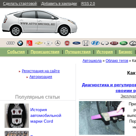
Сделать стартовой
|
Добавить в закладки
|
RSS 2.0
События
|
Происшествия
|
Путешествия
|
История
|
Бизнес
Автошкола
»
Облако тегов
» Ка
Регистрация на сайте
Как
Авторизация
Диагностика и регулиро
своими р
Эксплуа
Популярные статьи
Чужой компьютер
При
Напомнить пароль?
История
р
автомобильной
выпо
марки Cord
Пор
н