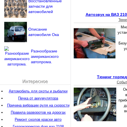
Восстановленные
запчасти для
автомобилей
Автозвук на ВАЗ 21
Тюни
Мно
Описание
уста
автомобиля Ока
Безу
у
Разнообразие
американского
автопрома.
Тюнинг торпед
Интересное
Собы
Ок
Автомобиль для охоты и рыбалки
Печка от аккумулятора
приб
Причина вибрации руля на скорости
д
в
Правила разворотов на дорогах
Ремонт сколов краски авто
Гидрокорректор фар ваз 2108