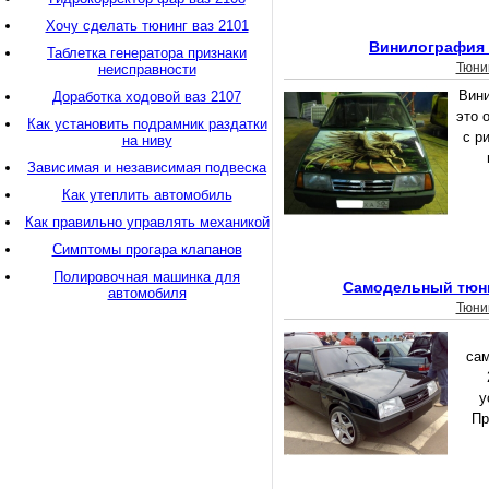
Хочу сделать тюнинг ваз 2101
Винилография 
Таблетка генератора признаки
Тюни
неисправности
Вини
Доработка ходовой ваз 2107
это 
Как установить подрамник раздатки
с р
на ниву
Зависимая и независимая подвеска
Как утеплить автомобиль
Как правильно управлять механикой
Симптомы прогара клапанов
Полировочная машинка для
Самодельный тюни
автомобиля
Тюни
сам
у
Пр