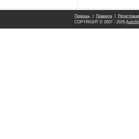
Помощь
|
Правила
|
Регистрац
COPYRIGHT © 2007 - 2026
AutoSh