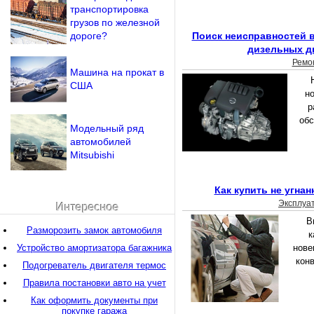
транспортировка
грузов по железной
дороге?
Поиск неисправностей 
дизельных д
Ремо
Машина на прокат в
США
н
р
обс
Модельный ряд
автомобилей
Mitsubishi
Как купить не угна
Эксплуа
Интересное
В
Разморозить замок автомобиля
к
Устройство амортизатора багажника
нове
кон
Подогреватель двигателя термос
Правила постановки авто на учет
Как оформить документы при
покупке гаража