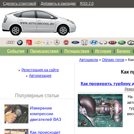
Сделать стартовой
|
Добавить в закладки
|
RSS 2.0
События
|
Происшествия
|
Путешествия
|
История
|
Бизнес
Автошкола
»
Облако тегов
» Как
Регистрация на сайте
Как п
Авторизация
Как проверить турбину 
Ремо
Популярные статьи
На
Чужой компьютер
авт
Напомнить пароль?
Измерение
ту
компрессии
вес
двигателей ВАЗ
Как происходит