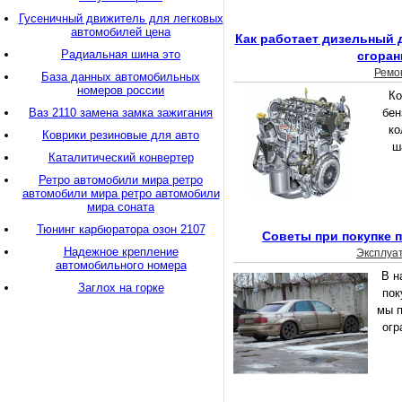
Гусеничный движитель для легковых
автомобилей цена
Как работает дизельный 
Радиальная шина это
сгоран
Ремо
База данных автомобильных
номеров россии
Ко
Ваз 2110 замена замка зажигания
бен
ко
Коврики резиновые для авто
ш
Каталитический конвертер
Ретро автомобили мира ретро
автомобили мира ретро автомобили
мира соната
Тюнинг карбюратора озон 2107
Советы при покупке 
Надежное крепление
Эксплуа
автомобильного номера
В н
Заглох на горке
пок
мы 
огр