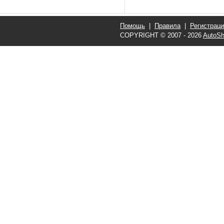
Помощь
|
Правила
|
Регистрац
COPYRIGHT © 2007 - 2026
AutoSh