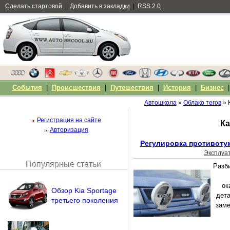
Сделать стартовой
|
Добавить в закладки
|
RSS 2.0
События
|
Происшествия
|
Путешествия
|
История
|
Бизнес
Автошкола
»
Облако тегов
» 
Регистрация на сайте
Ка
Авторизация
Регулировка противоту
Эксплуа
Популярные статьи
Разб
Чужой компьютер
Напомнить пароль?
ок
Обзор Kia Sportage
дета
третьего поколения
заме