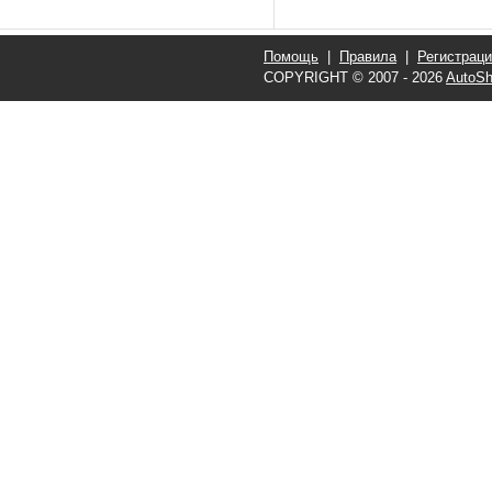
Помощь
|
Правила
|
Регистрац
COPYRIGHT © 2007 - 2026
AutoSh