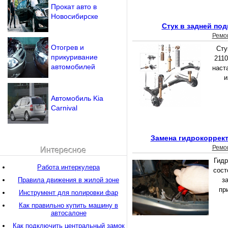
Прокат авто в
Новосибирске
Стук в задней под
Ремо
Отогрев и
Сту
прикуривание
2110
автомобилей
наст
и
Автомобиль Kia
Carnival
Замена гидрокоррект
Ремо
Интересное
Гидр
Работа интеркулера
сост
Правила движения в жилой зоне
з
пр
Инструмент для полировки фар
Как правильно купить машину в
автосалоне
Как подключить центральный замок