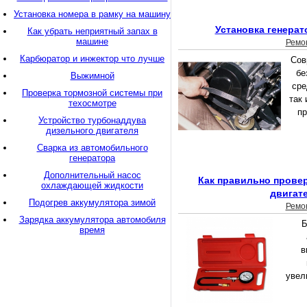
Установка номера в рамку на машину
Установка генерат
Как убрать неприятный запах в
машине
Ремо
Карбюратор и инжектор что лучше
Сов
бе
Выжимной
сре
Проверка тормозной системы при
так
техосмотре
пр
Устройство турбонаддува
дизельного двигателя
Сварка из автомобильного
генератора
Дополнительный насос
Как правильно прове
охлаждающей жидкости
двигат
Подогрев аккумулятора зимой
Ремо
Зарядка аккумулятора автомобиля
Б
время
в
увел