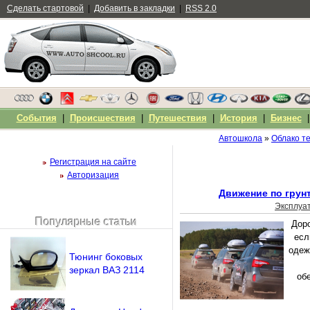
Сделать стартовой
|
Добавить в закладки
|
RSS 2.0
События
|
Происшествия
|
Путешествия
|
История
|
Бизнес
Автошкола
»
Облако те
Регистрация на сайте
Авторизация
Движение по грун
Эксплуа
Популярные статьи
Доро
Чужой компьютер
есл
Напомнить пароль?
одеж
Тюнинг боковых
зеркал ВАЗ 2114
об