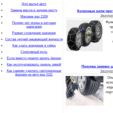
Для мытья авто
Замена масла в заднем мосту
Колесные цепи про
Эксплуа
Маховик ваз 2109
Функ
Почему нет искры в катушке
зажигания
п
Развал схождение значения
Состав летней омывающей жидкости
Как сдать вождение в гибдд
Спортивный руль
Если вместо дизеля залить бензин
Как эксплуатировать дизель зимой
Покупка зимних ш
Как самому сделать светодиодные
Эксплуа
фанори на авто ваз 2111
Опы
исп
езд
подт