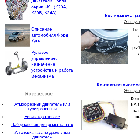
Двигатели Honda
серии «K» (K20A,
K20B, K24A)
Как одевать це
Эксплуа
Описание
Что
автомобиля Форд
х
Куга
рыб
Рулевое
г
управление,
назначение
устройства и работа
механизма
Контактная систем
Эксплуа
Интересное
Конт
Атмосферный двигатель или
ВАЗ 
турбированный
на 
мо
Навигатор глонасс
Набор ключей для ремонта авто
Установка газа на дизельный
двигатель