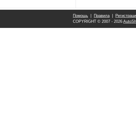
Помощь
|
Правила
|
Регистрац
COPYRIGHT © 2007 - 2026
AutoSh