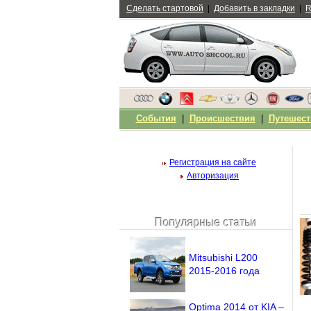
Сделать стартовой
|
Добавить в закладки
|
R
События
|
Происшествия
|
Путешест
Регистрация на сайте
Авторизация
Популярные статьи
Чужой компьютер
Напомнить пароль?
Mitsubishi L200
2015-2016 года
Optima 2014 от KIA –