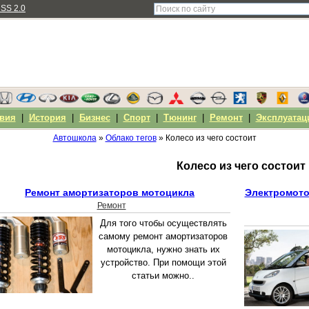
SS 2.0
вия
|
История
|
Бизнес
|
Спорт
|
Тюнинг
|
Ремонт
|
Эксплуатац
Автошкола
»
Облако тегов
» Колесо из чего состоит
Колесо из чего состоит
Ремонт амортизаторов мотоцикла
Электромото
Ремонт
Для того чтобы осуществлять
самому ремонт амортизаторов
мотоцикла, нужно знать их
устройство. При помощи этой
статьи можно..