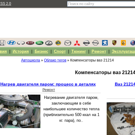
SS 2.0
вия
|
История
|
Бизнес
|
Спорт
|
Тюнинг
|
Ремонт
|
Эксплуатац
Автошкола
»
Облако тегов
» Компенсаторы ваз 21214
Компенсаторы ваз 2121
Нагрев двигателя паром: процесс в деталях
Ваз 2121
Ремонт
Нагревание двигателя паром,
заключающим в себе
наибольшее количество тепла
(приблизительно 500 ккал на 1
кг. пара), по..