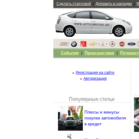
Сделать стартовой
|
Добавить в закладки
|
R
События
|
Происшествия
|
Путешест
Регистрация на сайте
Авторизация
Популярные статьи
Чужой компьютер
Напомнить пароль?
Плюсы и минусы
покупки автомобиля
в кредит