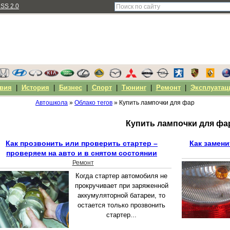
SS 2.0
вия
|
История
|
Бизнес
|
Спорт
|
Тюнинг
|
Ремонт
|
Эксплуатац
Автошкола
»
Облако тегов
» Купить лампочки для фар
Купить лампочки для фа
Как прозвонить или проверить стартер –
Как замен
проверяем на авто и в снятом состоянии
Ремонт
Когда стартер автомобиля не
прокручивает при заряженной
аккумуляторной батареи, то
остается только прозвонить
стартер...