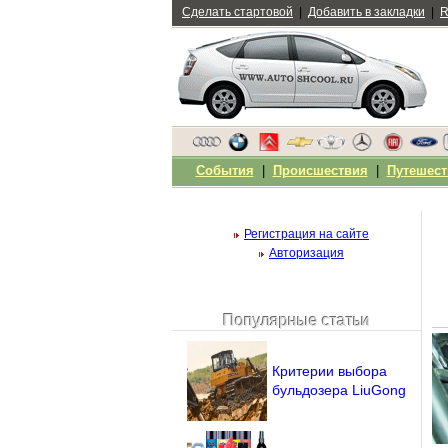
Сделать стартовой
|
Добавить в закладки
|
R
События
|
Происшествия
|
Путешест
Регистрация на сайте
Авторизация
Популярные статьи
Чужой компьютер
Напомнить пароль?
Критерии выбора
бульдозера LiuGong