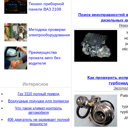
Тюнинг приборной
панели ВАЗ 2108
Поиск неисправностей 
дизельных д
Ремо
Методика проверки
электрооборудования
н
р
обс
Преимущества
проката авто без
водителя
Как проверить исп
турбонад
Интересное
Эксплуа
Газ 3110 полный привод
Раб
Воздушные подушки для подвески
тур
Что такое климат-контроль
турб
автомобиля
д
406 двигатель не развивает полной
мощности