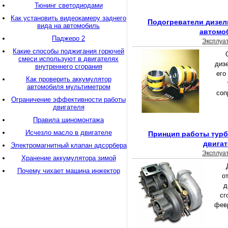
Тюнинг светодиодами
Как установить видеокамеру заднего
Подогреватели дизел
вида на автомобиль
автомо
Паджеро 2
Эксплуа
Какие способы поджигания горючей
смеси используют в двигателях
диз
внутреннего сгорания
его
Как проверить аккумулятор
автомобиля мультиметром
соп
Ограничение эффективности работы
двигателя
Правила шиномонтажа
Исчезло масло в двигателе
Принцип работы турб
двигат
Электромагнитный клапан адсорбера
Эксплуа
Хранение аккумулятора зимой
Почему чихает машина инжектор
о
д
сг
февр