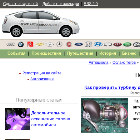
Сделать стартовой
|
Добавить в закладки
|
RSS 2.0
События
|
Происшествия
|
Путешествия
|
История
|
Бизнес
Автошкола
»
Облако тегов
» 
Регистрация на сайте
Н
Авторизация
Как проверить турбину 
Ремо
Популярные статьи
На
Чужой компьютер
авт
Напомнить пароль?
Дополнительное
ту
освещение салона
вес
автомобиля