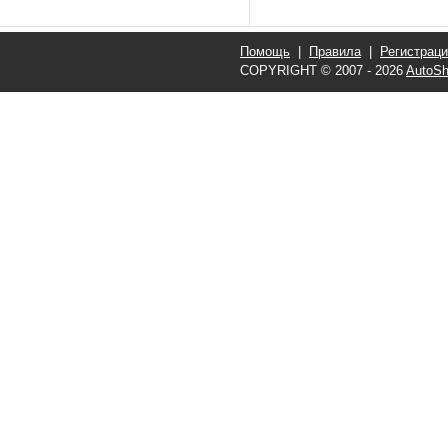
Помощь
|
Правила
|
Регистрац
COPYRIGHT © 2007 - 2026
AutoSh