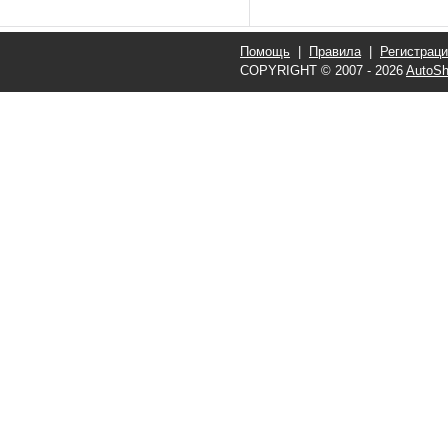
Помощь
|
Правила
|
Регистрац
COPYRIGHT © 2007 - 2026
AutoSh