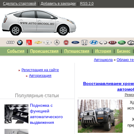
Сделать стартовой
|
Добавить в закладки
|
RSS 2.0
События
|
Происшествия
|
Путешествия
|
История
|
Бизнес
Автошкола
»
Облако те
Регистрация на сайте
Авторизация
Восстанавливаем хром
автомо
Ремо
Популярные статьи
Чужой компьютер
Х
Подножка с
Напомнить пароль?
исп
функцией
автоматического
Х
выдвижения
при