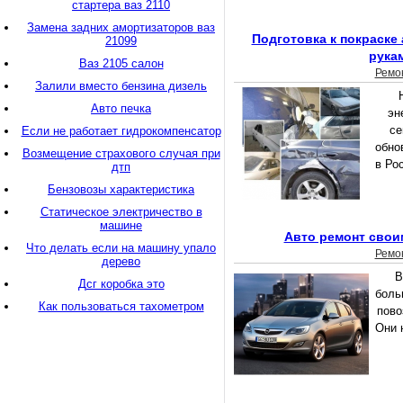
стартера ваз 2110
Замена задних амортизаторов ваз
Подготовка к покраске
21099
рука
Ваз 2105 салон
Ремо
Залили вместо бензина дизель
Авто печка
эн
се
Если не работает гидрокомпенсатор
обно
Возмещение страхового случая при
в Ро
дтп
Бензовозы характеристика
Статическое электричество в
машине
Авто ремонт свои
Что делать если на машину упало
Ремо
дерево
В
Дсг коробка это
боль
Как пользоваться тахометром
пово
Они 