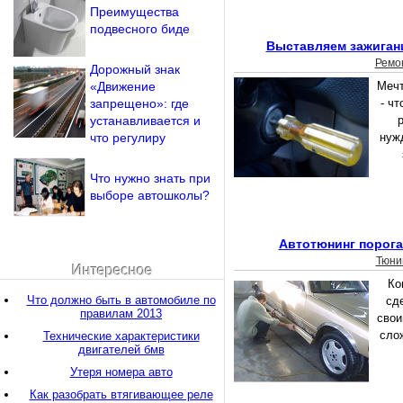
Преимущества
подвесного биде
Выставляем зажиган
Ремо
Дорожный знак
«Движение
Мечт
запрещено»: где
- ч
устанавливается и
что регулиру
нуж
Что нужно знать при
выборе автошколы?
Автотюнинг порога
Тюни
Интересное
Ко
Что должно быть в автомобиле по
сд
правилам 2013
свои
сло
Технические характеристики
двигателей бмв
Утеря номера авто
Как разобрать втягивающее реле