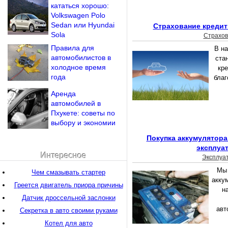
кататься хорошо:
Volkswagen Polo
Sedan или Hyundai
Страхование кредит
Sola
Страхов
Правила для
В на
автомобилистов в
ста
холодное время
кре
года
благ
Аренда
автомобилей в
Пхукете: советы по
выбору и экономии
Покупка аккумулятора 
эксплуа
Интересное
Эксплуа
Мы 
Чем смазывать стартер
акку
Греется двигатель приора причины
н
Датчик дроссельной заслонки
авт
Секретка в авто своими руками
Котел для авто