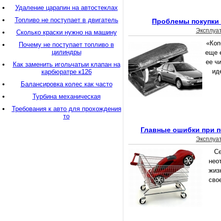
Удаление царапин на автостеклах
Топливо не поступает в двигатель
Проблемы покупки 
Эксплуа
Сколько краски нужно на машину
«Коп
Почему не поступает топливо в
цилиндры
еще 
ее ч
Как заменить игольчатыи клапан на
ид
карбюратре к126
Балансировка колес как часто
Турбина механическая
Требования к авто для прохождения
то
Главные ошибки при п
Эксплуа
Се
нео
жиз
сво