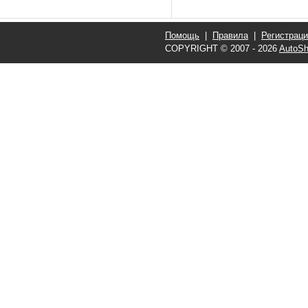
Помощь
|
Правила
|
Регистрац
COPYRIGHT © 2007 - 2026
AutoSh