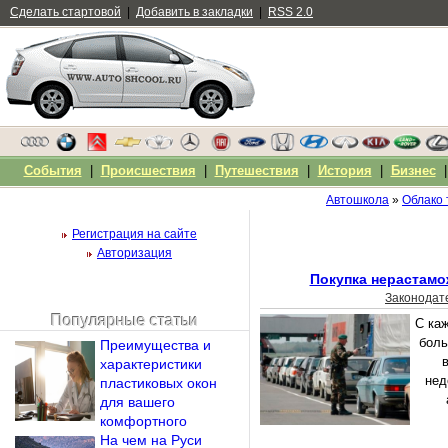
Сделать стартовой
|
Добавить в закладки
|
RSS 2.0
События
|
Происшествия
|
Путешествия
|
История
|
Бизнес
Автошкола
»
Облако 
Регистрация на сайте
Авторизация
Покупка нерастам
Законодат
Популярные статьи
С ка
Чужой компьютер
боль
Преимущества и
Напомнить пароль?
характеристики
нед
пластиковых окон
для вашего
комфортного
На чем на Руси