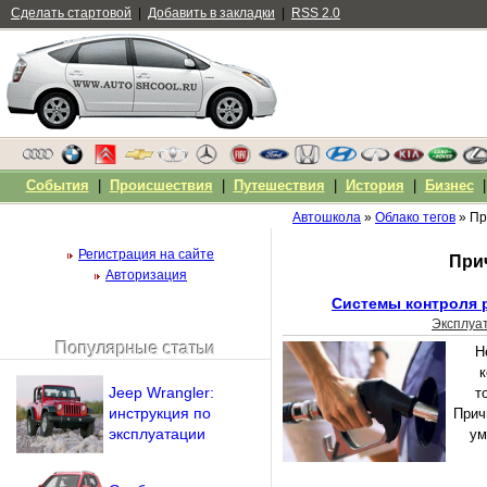
Сделать стартовой
|
Добавить в закладки
|
RSS 2.0
События
|
Происшествия
|
Путешествия
|
История
|
Бизнес
Автошкола
»
Облако тегов
» Пр
Регистрация на сайте
При
Авторизация
Системы контроля 
Эксплуа
Популярные статьи
Н
Чужой компьютер
к
Напомнить пароль?
Jeep Wrangler:
т
инструкция по
Прич
эксплуатации
ум