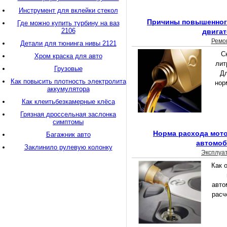
Инструмент для вклейки стекол
Причины повышенного
Где можно купить турбину на ваз
2106
двигат
Ремо
Детали для тюнинга нивы 2121
С
Хром краска для авто
лит
Грузовые
Дл
Как повысить плотность электролита
нор
аккумулятора
Как клеитьбезкамерные клёса
Грязная дроссельная заслонка
симптомы
Норма расхода мото
Багажник авто
автомо
Заклинило рулевую колонку
Эксплуа
Как 
авто
расч