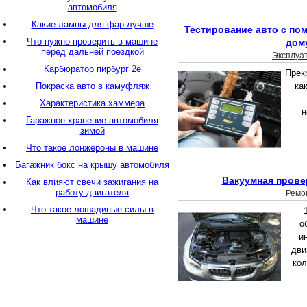
автомобиля
Какие лампы для фар лучше
Тестирование авто с по
Что нужно проверить в машине
дом
перед дальней поездкой
Эксплуа
Карбюратор пирбург 2е
Прек
Покраска авто в камуфляж
ка
Характеристика хаммера
н
Гаражное хранение автомобиля
зимой
Что такое лонжероны в машине
Багажник бокс на крышу автомобиля
Вакуумная прове
Как влияют свечи зажигания на
работу двигателя
Ремо
Что такое лошадиные силы в
машине
о
и
дви
кол