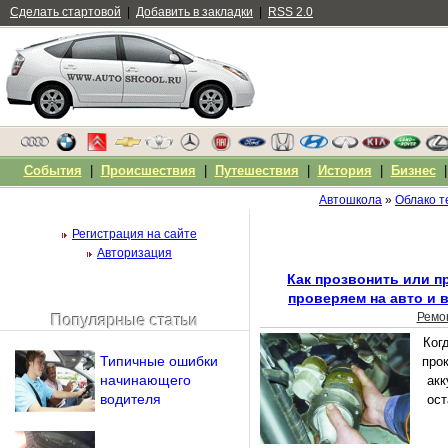
Сделать стартовой
|
Добавить в закладки
|
RSS 2.0
События
|
Происшествия
|
Путешествия
|
История
|
Бизнес
Автошкола
»
Облако т
Регистрация на сайте
Авторизация
Как прозвонить или п
проверяем на авто и 
Ремо
Популярные статьи
Чужой компьютер
Ког
Напомнить пароль?
Типичные ошибки
про
начинающего
акк
водителя
ост