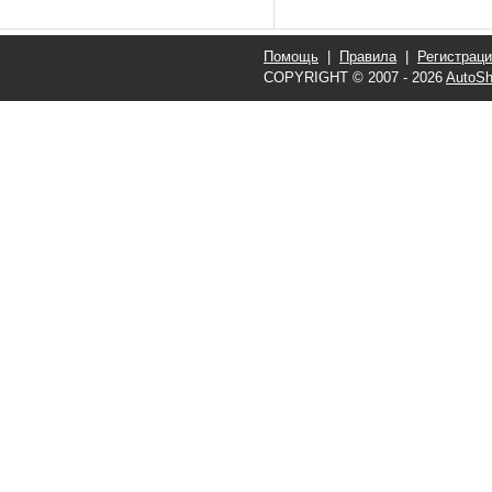
Помощь
|
Правила
|
Регистрац
COPYRIGHT © 2007 - 2026
AutoSh