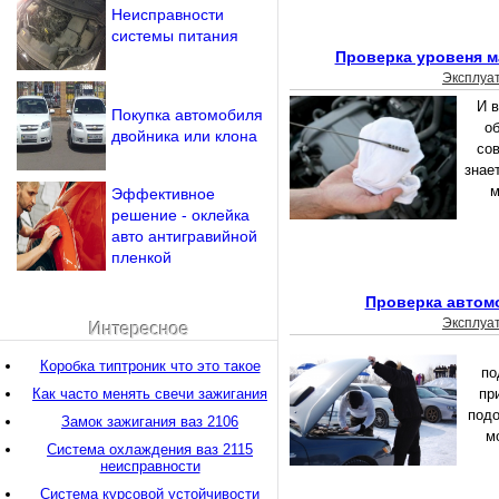
Неисправности
системы питания
Проверка уровеня м
Эксплуа
И в
Покупка автомобиля
о
двойника или клона
со
знае
м
Эффективное
решение - оклейка
авто антигравийной
пленкой
Проверка автомо
Эксплуа
Интересное
Коробка типтроник что это такое
по
Как часто менять свечи зажигания
пр
подо
Замок зажигания ваз 2106
м
Система охлаждения ваз 2115
неисправности
Система курсовой устойчивости