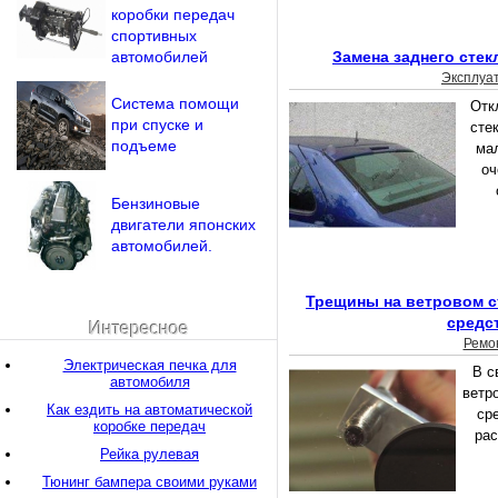
коробки передач
спортивных
автомобилей
Замена заднего стек
Эксплуа
Система помощи
Отк
при спуске и
стек
подъеме
ма
оч
Бензиновые
двигатели японских
автомобилей.
Трещины на ветровом с
средс
Интересное
Ремо
Электрическая печка для
В с
автомобиля
ветр
Как ездить на автоматической
ср
коробке передач
рас
Рейка рулевая
Тюнинг бампера своими руками