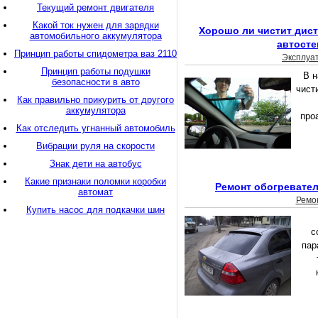
Текущий ремонт двигателя
Какой ток нужен для зарядки
Хорошо ли чистит дис
автомобильного аккумулятора
автосте
Принцип работы спидометра ваз 2110
Эксплуа
Принцип работы подушки
В н
безопасности в авто
чист
Как правильно прикурить от другого
аккумулятора
про
Как отследить угнанный автомобиль
Вибрации руля на скорости
Знак дети на автобус
Какие признаки поломки коробки
Ремонт обогревател
автомат
Ремо
Купить насос для подкачки шин
с
пар