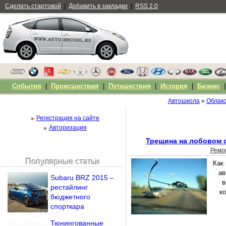
Сделать стартовой
|
Добавить в закладки
|
RSS 2.0
События
|
Происшествия
|
Путешествия
|
История
|
Бизнес
Автошкола
»
Облако
Регистрация на сайте
Авторизация
Трещина на лобовом 
Ремо
Популярные статьи
Как 
Чужой компьютер
ав
Subaru BRZ 2015 –
Напомнить пароль?
в
рестайлинг
к
бюджетного
спорткара
Тюнингованные