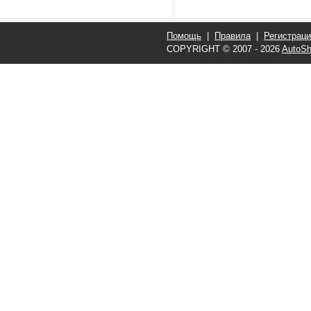
Помощь
|
Правила
|
Регистрац
COPYRIGHT © 2007 - 2026
AutoSh