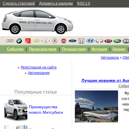
Сделать стартовой
|
Добавить в закладки
|
RSS 2.0
События
|
Происшествия
|
Путешествия
|
История
|
Бизнес
Автошкола
»
Обл
Регистрация на сайте
Авторизация
Лучшие новинки от Aud
Собы
Популярные статьи
Фр
Чужой компьютер
сос
Напомнить пароль?
наз
Преимущества
пе
нового Митсубиси