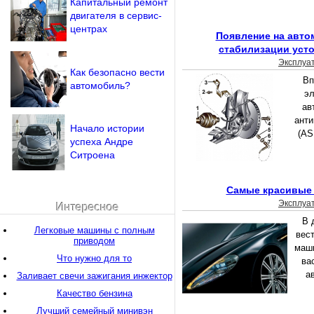
Капитальный ремонт
двигателя в сервис-
центрах
Появление на авто
стабилизации усто
Эксплуа
Как безопасно вести
Вп
автомобиль?
э
ав
анти
Начало истории
(AS
успеха Андре
Ситроена
Самые красивые
Эксплуа
Интересное
В 
Легковые машины с полным
вес
приводом
маш
Что нужно для то
ва
а
Заливает свечи зажигания инжектор
Качество бензина
Лучший семейный минивэн