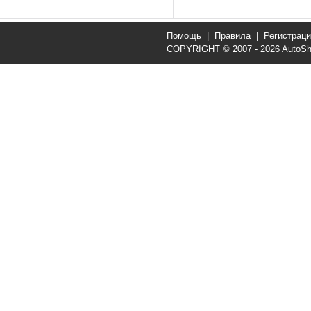
Помощь
|
Правила
|
Регистрац
COPYRIGHT © 2007 - 2026
AutoSh