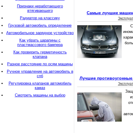
Признаки неработающего
втягивающего
Самые лучшие машин
Радиатор на классику
Эксплуа
Грузовой автомобиль определение
С
ином
Автомобильное зарядное устройство
харак
Как убрать царапины с
боль
пластмассового бампера
Как проверить герметичность
клапана
Разное расстояние по осям машины
Ручное управление на автомобиль в
спб
Лучшие противоугонные
Регулировка клапанов автомобиль
Эксплуа
камаз
Защ
Смотреть машины на выбор
и
от
авто