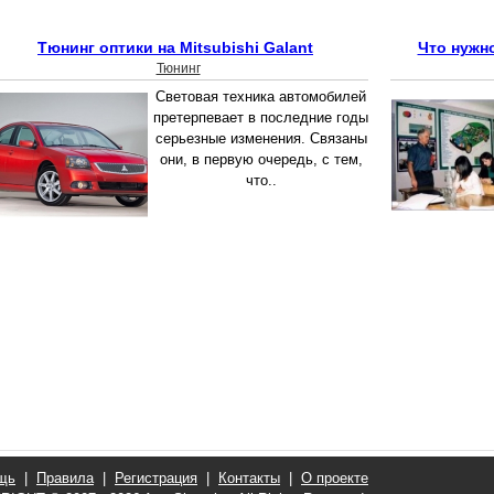
Тюнинг оптики на Mitsubishi Galant
Что нужн
Тюнинг
Световая техника автомобилей
претерпевает в последние годы
серьезные изменения. Связаны
они, в первую очередь, с тем,
что..
щь
|
Правила
|
Регистрация
|
Контакты
|
О проекте