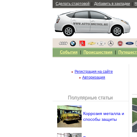
Сделать стартовой
|
Добавить в закладки
|
R
События
|
Происшествия
|
Путешест
Регистрация на сайте
Авторизация
Популярные статьи
Чужой компьютер
Напомнить пароль?
Коррозия металла и
способы защиты