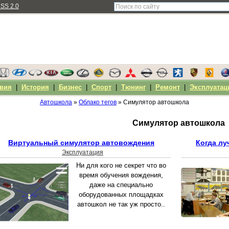
SS 2.0
вия
|
История
|
Бизнес
|
Спорт
|
Тюнинг
|
Ремонт
|
Эксплуатац
Автошкола
»
Облако тегов
» Симулятор автошкола
Симулятор автошкола
Виртуальный симулятор автовождения
Когда лу
Эксплуатация
Ни для кого не секрет что во
время обучения вождения,
даже на специально
оборудованных площадках
автошкол не так уж просто..