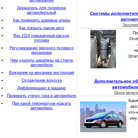
автомобилей
Держатель для телефона
автомобильный
Системы дополнитель
автомо
Как проверить шаровые опоры
Эксплуа
Как покрыть лаком авто
Пр
Ваз 2114 повышенный расход
Особ
топлива
Регулирование реечного рулевого
н
механизма
Штат
Чем удалить царапины на стекле
автомобиля
Вождение на механике инструкция
Охлаждение воздуха
Дополнительное об
автомобиле
Дифференциал в машине
Обзор модел
Проверить утечку тока в автомобиле
Каки
При какой температуре красить
авт
автомобиль
что-
ему