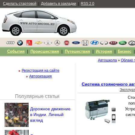
Сделать стартовой
|
Добавить в закладки
|
RSS 2.0
События
|
Происшествия
|
Путешествия
|
История
|
Бизнес
Автошкола
»
Облако 
Регистрация на сайте
Авторизация
Система стояночного ав
Эксплуа
Популярные статьи
Сто
Чужой компьютер
поп
Напомнить пароль?
Дорожное движение
Устр
в Индии. Личный
сист
взгляд