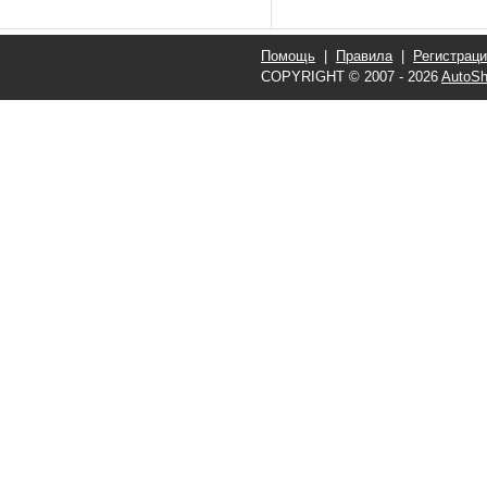
Помощь
|
Правила
|
Регистрац
COPYRIGHT © 2007 - 2026
AutoSh