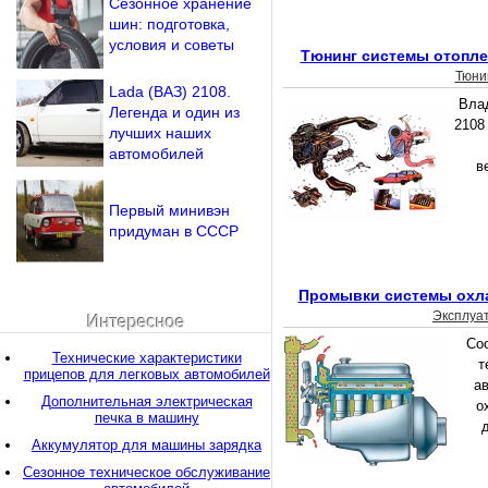
Сезонное хранение
шин: подготовка,
условия и советы
Тюнинг системы отопле
Тюни
Lada (ВАЗ) 2108.
Вла
Легенда и один из
2108
лучших наших
автомобилей
в
Первый минивэн
придуман в СССР
Промывки системы охла
Эксплуа
Интересное
Со
Технические характеристики
т
прицепов для легковых автомобилей
а
Дополнительная электрическая
о
печка в машину
Аккумулятор для машины зарядка
Сезонное техническое обслуживание