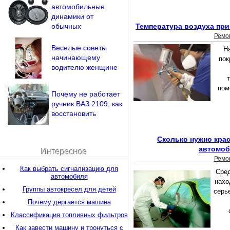
автомобильные
динамики от
обычных
Температура воздуха при
Ремо
Веселые советы
Н
начинающему
пок
водителю женщине
пом
Почему не работает
ручник ВАЗ 2109, как
восстановить
Сколько нужно крас
автомо
Интересное
Ремо
Как выбрать сигнализацию для
Сре
автомобиля
нахо
Группы автокресел для детей
серье
Почему дергается машина
Классификация топливных фильтров
Как завести машину и тронуться с