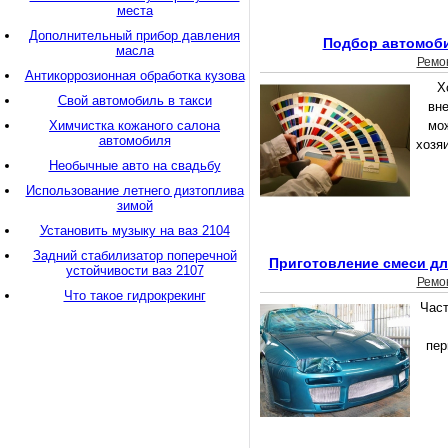
места
Дополнительный прибор давления
Подбор автомоби
масла
Ремо
Антикоррозионная обработка кузова
Х
Свой автомобиль в такси
вн
Химчистка кожаного салона
мож
автомобиля
хозя
Необычные авто на свадьбу
Использование летнего дизтоплива
зимой
Установить музыку на ваз 2104
Задний стабилизатор поперечной
Приготовление смеси дл
устойчивости ваз 2107
Ремо
Что такое гидрокрекинг
Част
пер