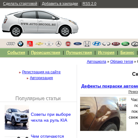
Сделать стартовой
|
Добавить в закладки
|
RSS 2.0
События
|
Происшествия
|
Путешествия
|
История
|
Бизнес
Автошкола
»
Облако тегов
» 
Регистрация на сайте
Ск
Авторизация
Дефекты покраски автомо
Ремо
Популярные статьи
Час
Чужой компьютер
п
Напомнить пароль?
пок
Советы при выборе
свеж
чехла на руль KIA
п
Чем отличаются