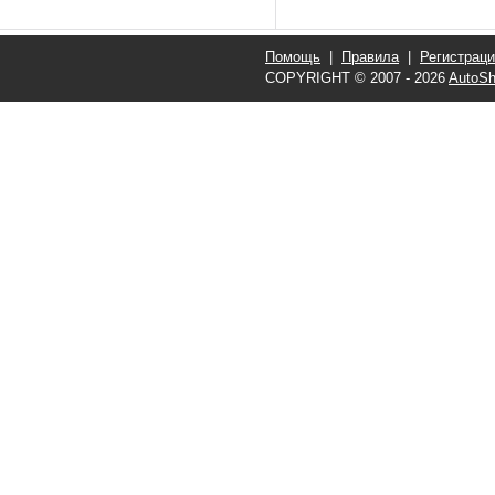
Помощь
|
Правила
|
Регистрац
COPYRIGHT © 2007 - 2026
AutoSh