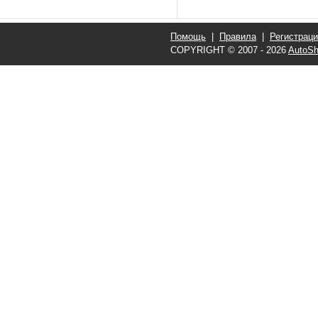
Помощь
|
Правила
|
Регистрац
COPYRIGHT © 2007 - 2026
AutoSh