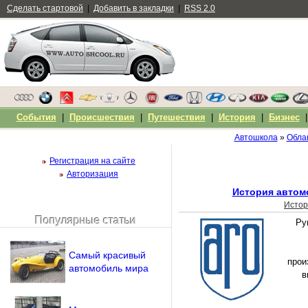
Сделать стартовой
|
Добавить в закладки
|
RSS 2.0
События
|
Происшествия
|
Путешествия
|
История
|
Бизнес
Автошкола
»
Облак
Регистрация на сайте
Авторизация
История автом
Истор
Популярные статьи
Ру
Чужой компьютер
Напомнить пароль?
Самый красивый
прои
автомобиль мира
в