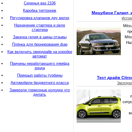
Сиденья ваз 2106
Каробка типтроник
Мицубиси Галант, 
Регулировка клапанов деу матиз
Истор
Назначение стартера и реле
Mits
стартера
пр
Закачка гелия в шины отзывы
Mits
Наз
Плёнка для бронирования фар
Как включить овердрайв на коробке
автомат
Причины неработающего лямбда
зонда
Принцып работы турбины
Тест драйв Citro
Автомобили бюджетного класса
Эксплуа
Замерзли тормозные колодки что
делать
ситр
в