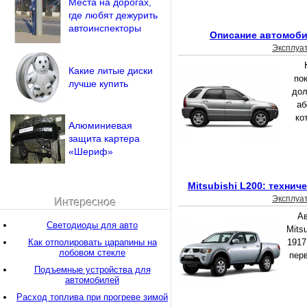
Места на дорогах,
где любят дежурить
автоинспекторы
Описание автомоби
Эксплуа
Какие литые диски
по
лучше купить
дол
аб
ко
Алюминиевая
защита картера
«Шериф»
Mitsubishi L200: технич
Эксплуа
Интересное
А
Светодиоды для авто
Mits
Как отполировать царапины на
1917
лобовом стекле
пер
Подъемные устройства для
автомобилей
Расход топлива при прогреве зимой