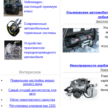
Volkswagen,
настоящий премиум
класс
Ульяновские автомобил
лебед
Эксплуа
Современные
Уль
автомобильные
а
тормозные системы
п
Устройство
осущ
трансмиссии
переднеприводного
автомобиля
Неисправности карбюр
Ремо
Интересное
Рабо
Правильная настройка зеркал
карб
заднего вида
и
бенз
Самый лучший аккумулятор для
авто
Обгон транспортного средства
Регулеровка клапанов ваз 2101