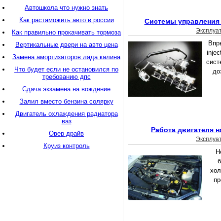
Автошкола что нужно знать
Как растаможить авто в россии
Системы управления 
Эксплуа
Как правильно прокачивать тормоза
Впры
Вертикальные двери на авто цена
injec
Замена амортизаторов лада калина
сист
Что будет если не остановился по
до
требованию дпс
Сдача экзамена на вождение
Залил вместо бензина солярку
Двигатель охлаждения радиатора
ваз
Работа двигателя н
Овер драйв
Эксплуа
Круиз контроль
Н
б
хол
пр