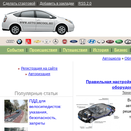
Сделать стартовой
|
Добавить в закладки
|
RSS 2.0
События
|
Происшествия
|
Путешествия
|
История
|
Бизнес
Автошкола
»
Обл
Регистрация на сайте
Авторизация
Правильная настройк
оборудо
Тюни
Популярные статьи
Чужой компьютер
В
ПДД для
Напомнить пароль?
ав
велосипедистов:
реше
указания,
безопасность,
запреты