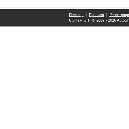
Помощь
|
Правила
|
Регистрац
COPYRIGHT © 2007 - 2026
AutoSh