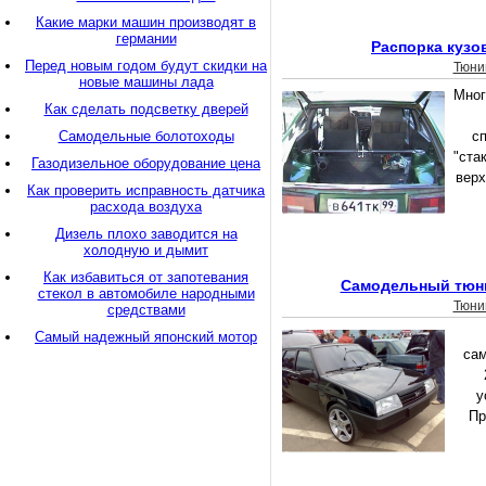
Какие марки машин производят в
германии
Распорка кузо
Перед новым годом будут скидки на
Тюни
новые машины лада
Мног
Как сделать подсветку дверей
Самодельные болотоходы
с
"ста
Газодизельное оборудование цена
верх
Как проверить исправность датчика
расхода воздуха
Дизель плохо заводится на
холодную и дымит
Как избавиться от запотевания
Самодельный тюни
стекол в автомобиле народными
Тюни
средствами
Самый надежный японский мотор
сам
у
Пр