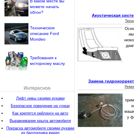
В каком месте вы
можете начать
обгон?
Акустическая систе
Тюни
Техническое
Осно
описание Ford
яв
Mondeo
низко
диап
Требования к
моторному маслу
Замена гидрокоррект
Ремо
Интересное
Лифт нивы своими руками
прим
Безопасное поведение на улице
з
маши
Как крепятся рейлинги на авто
у ф
Выравнивание крыла автомобиля
Покраска автомобиля своими руками
из баллончика видео