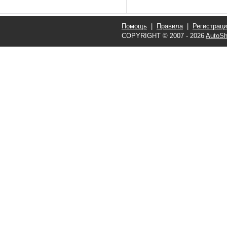
Помощь
|
Правила
|
Регистрац
COPYRIGHT © 2007 - 2026
AutoSh