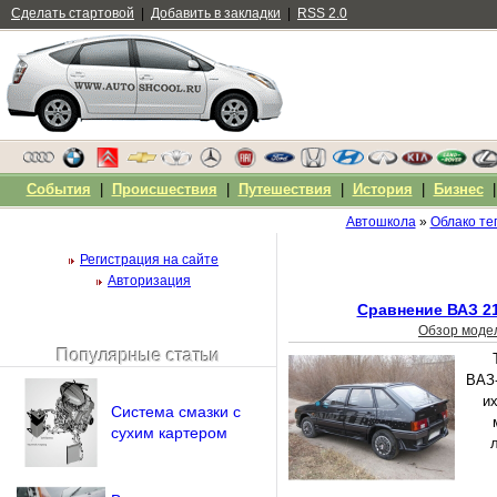
Сделать стартовой
|
Добавить в закладки
|
RSS 2.0
События
|
Происшествия
|
Путешествия
|
История
|
Бизнес
Автошкола
»
Облако те
Регистрация на сайте
Авторизация
Сравнение ВАЗ 21
Обзор моде
Популярные статьи
Чужой компьютер
ВАЗ-
Напомнить пароль?
и
Система смазки с
сухим картером