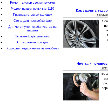
Ремонт дисков своими руками
Модернизация печки газ 3110
Как удалить гудро
Признаки стертых колодок
Эксплуа
Стенд для настройки фар
К с
пе
Для чего нужен стабилизатор на
машине
ж
Экономайзеры для авто
Страхование при дтп
Хорошие подержанные автомобили
Чистка и полиров
Ремо
По м
ос
ра
вер