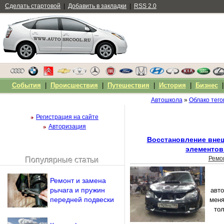
Сделать стартовой
|
Добавить в закладки
|
RSS 2.0
События
|
Происшествия
|
Путешествия
|
История
|
Бизнес
Автошкола
»
Облако тего
Регистрация на сайте
Авторизация
Восстановление внеш
элементов
Ремо
Популярные статьи
Чужой компьютер
Напомнить пароль?
Ремонт и замена
рычага и пружин
авт
передней подвески
меня
тол