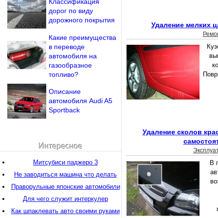
Классификация
дорог по виду
дорожного покрытия
Удаление мелких ц
Ремо
Какие преимущества
в переводе
Куз
автомобиля на
вы
газообразное
к
топливо?
Повр
Описание
автомобиля Audi A5
Sportback
Удаление сколов кра
самостоя
Интересное
Эксплуа
Митсубиси паджеро 3
В 
ав
Не заводиться машина что делать
во
Праворульные японские автомобили
Для чего служит интеркулер
Как шпаклевать авто своими руками