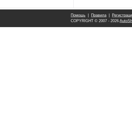
Помощь
|
Правила
|
Регистрац
COPYRIGHT © 2007 - 2026
AutoSh