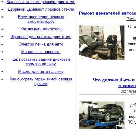
Как повысить компрессию двигателя
Дворники царапают лобовое стекло
Ремонт двигателей автом
Восстановление газовых
Ремо
амортизаторов
С т
Как помыть двигатель
Шумовая диагностика двигателя
д
свои
Электро печка для авто
мног
Мовиль как наносить
Как поставить задние дисковые
тормоза на ниву
Масло для авто на зиму
Как обогреть гараж зимой своими
Что должно быть в
руками
техосмо
Эксплуа
де
в
пер
ТО у