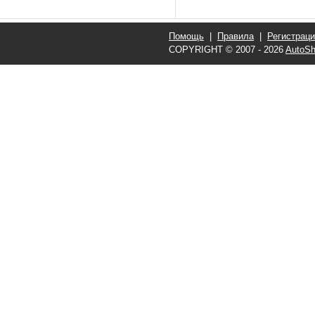
Помощь
|
Правила
|
Регистрац
COPYRIGHT © 2007 - 2026
AutoSh