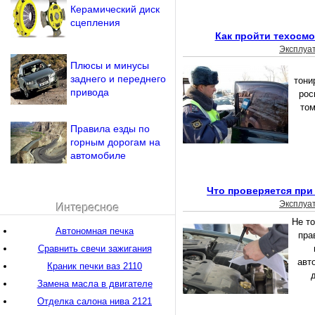
Керамический диск
сцепления
Как пройти техосмо
Эксплуа
Плюсы и минусы
заднего и переднего
тони
привода
рос
том
Правила езды по
горным дорогам на
автомобиле
Что проверяется при
Эксплуа
Интересное
Не т
Автономная печка
пра
Сравнить свечи зажигания
авт
Краник печки ваз 2110
д
Замена масла в двигателе
Отделка салона нива 2121