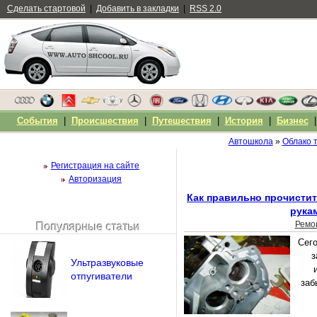
Сделать стартовой
|
Добавить в закладки
|
RSS 2.0
События
|
Происшествия
|
Путешествия
|
История
|
Бизнес
Автошкола
»
Облако т
Регистрация на сайте
Авторизация
Как правильно прочисти
рука
Ремо
Популярные статьи
Чужой компьютер
Сег
Напомнить пароль?
з
Ультразвуковые
отпугиватели
заб