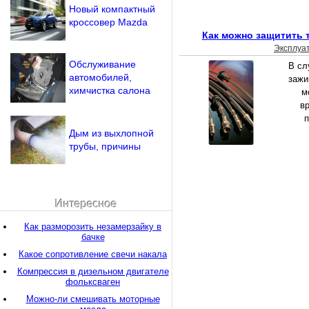
Новый компактный
кроссовер Mazda
Как можно защитить 
Эксплуа
Обслуживание
В сл
автомобилей,
зажи
химчистка салона
м
в
п
Дым из выхлопной
трубы, причины
Интересное
Как разморозить незамерзайку в
бачке
Какое сопротивление свечи накала
Компрессия в дизельном двигателе
фольксваген
Можно-ли смешивать моторные