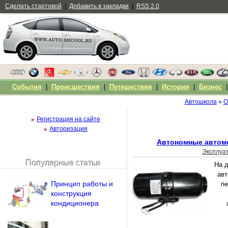
Сделать стартовой
|
Добавить в закладки
|
RSS 2.0
События
|
Происшествия
|
Путешествия
|
История
|
Бизнес
Автошкола
»
О
Регистрация на сайте
Авторизация
Автономные автом
Эксплуа
Популярные статьи
На д
Чужой компьютер
авт
Напомнить пароль?
Принцип работы и
пе
конструкция
кондиционера