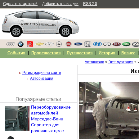
Сделать стартовой
|
Добавить в закладки
|
RSS 2.0
События
|
Происшествия
|
Путешествия
|
История
|
Бизнес
Автошкола
»
Эксплуатация
» 
Из 
Регистрация на сайте
Авторизация
Популярные статьи
Чужой компьютер
Переоборудование
Напомнить пароль?
автомобилей
Мерседес-Бенц
Спринтер для
различных целе