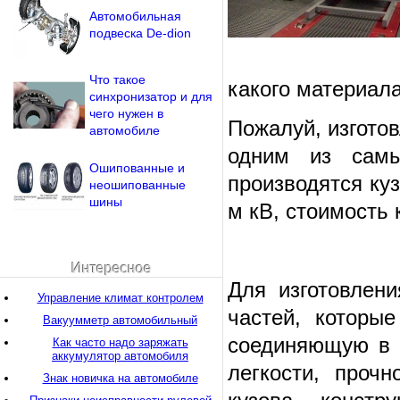
Автомобильная
подвеска De-dion
Что такое
какого материал
синхронизатор и для
чего нужен в
Пожалуй, изгото
автомобиле
одним из самы
Ошипованные и
производятся ку
неошипованные
шины
м кВ, стоимость 
Интересное
Для изготовлен
Управление климат контролем
частей, которы
Вакуумметр автомобильный
соединяющую в 
Как часто надо заряжать
аккумулятор автомобиля
легкости, проч
Знак новичка на автомобиле