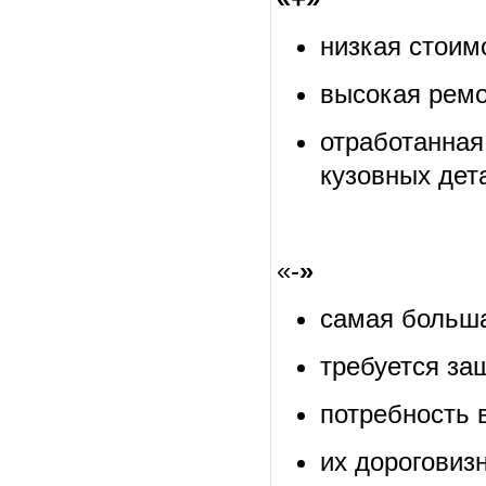
низкая стоим
высокая ремо
отработанн
кузовных дет
«-
»
самая больша
требуется за
потребность 
их дороговизн