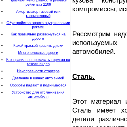
кузова конст
Признаки неисправности рулевой
рейки ваз 2109
компромиссы, ис
Амортизатор газовый или
газомасляный
Обустройство гаража внутри своими
руками
Рассмотрим нед
Как правильно развернуться на
дороге
используемых
Какой краской красить диски
автомобилей.
Многополосные дороги
Как правильно прокачать тормоза на
газели видео
Неисправности стартера
Сталь.
Давление в шинах авто зимой
Обороты падают и поднимаются
Устройство для отслеживания
автомобиля
Этот материал и
Сталь имеет хо
детали различн