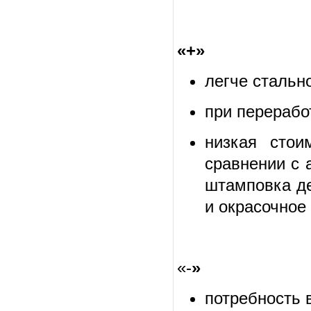
«+»
легче стально
при перерабо
низкая стои
сравнении с 
штамповка де
и окрасочное
«-
»
потребность 