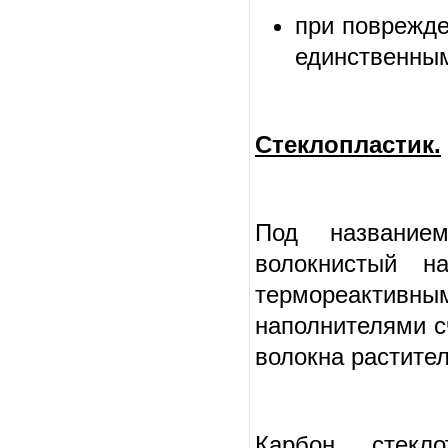
при поврежде
единственным
Стеклопластик.
Под название
волокнистый н
термореакти
наполнителями сч
волокна растите
Карбон, стекл