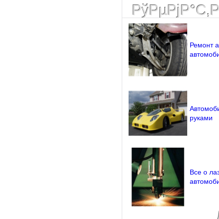
РўРµРјР°С‚
Ремонт 
автомоб
Автомоб
руками
Все о ла
автомоб